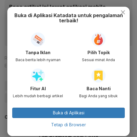
Baca artikel ini lewat aplikasi mobile.
×
Buka di Aplikasi Katadata untuk pengalaman
Dapatkan pengalaman membaca lebih nyaman dan nikmati
terbaik!
fitur menarik lainnya lewat aplikasi mobile Katadata.
Tanpa Iklan
Pilih Topik
Reporter:
Verda Nano Setiawan
Baca berita lebih nyaman
Sesuai minat Anda
Editor:
Happy Fajrian
#Kilang Cilacap
#Pertamina
#Kementerian BUMN
Fitur AI
Baca Nanti
Lebih mudah berbagi artikel
Bagi Anda yang sibuk
#BUMN
#kebakaran tangki minyak cilacap
Buka di Aplikasi
CEK JUGA DATA INI
Tetap di Browser