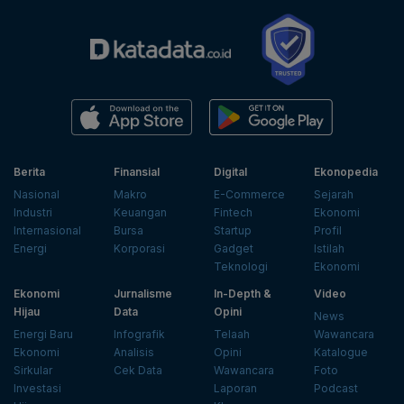
Berita
Finansial
Digital
Ekonopedia
Nasional
Makro
E-Commerce
Sejarah
Industri
Keuangan
Fintech
Ekonomi
Internasional
Bursa
Startup
Profil
Energi
Korporasi
Gadget
Istilah
Teknologi
Ekonomi
Ekonomi
Jurnalisme
In-Depth &
Video
Hijau
Data
Opini
News
Energi Baru
Infografik
Telaah
Wawancara
Ekonomi
Analisis
Opini
Katalogue
Sirkular
Cek Data
Wawancara
Foto
Investasi
Laporan
Podcast