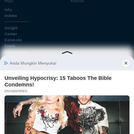
Hijau
Khusus
Info
Indeks
Insight
Center
Databoks
Event
KatadataOto
Langganan Newsletter
Email
Daftar
Ikuti Kami
Tentang Katadata
Advertising
Karier
Pedoman Media Siber
Kebijakan Privasi
Disclaimer
Hubungi Kami
©2026 Katadata. Hak cipta dilindungi Undang-undang.