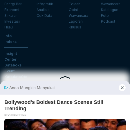
Energi Baru
Infografik
Telaah
Wawancara
Ekonomi
Analisis
Opini
Katalogue
Sirkular
Cek Data
Wawancara
Foto
Investasi
Laporan
Podcast
Hijau
Khusus
Info
Indeks
Insight
Center
Databoks
Event
KatadataOto
Langganan Newsletter
Email
Daftar
Ikuti Kami