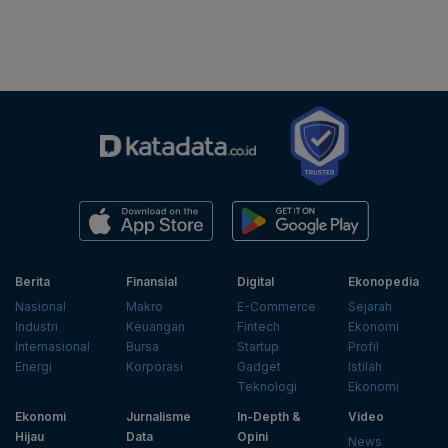
Berita
Finansial
Digital
Ekonopedia
Nasional
Makro
E-Commerce
Sejarah
Industri
Keuangan
Fintech
Ekonomi
Internasional
Bursa
Startup
Profil
Energi
Korporasi
Gadget
Istilah
Teknologi
Ekonomi
Ekonomi
Jurnalisme
In-Depth &
Video
Hijau
Data
Opini
News