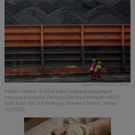
ANTARA FOTO/NOVA WAHYUDI/WSJ.
Pekerja melintas di dekat kapal tongkang pengangkut
batubara di kawasan Dermaga Batu bara Kertapati milik PT
Bukit Asam Tbk di Palembang, Sumatera Selatan, Selasa
(4/1/2022).