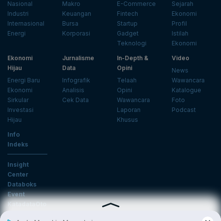
Nasional
Makro
E-Commerce
Sejarah
Industri
Keuangan
Fintech
Ekonomi
Internasional
Bursa
Startup
Profil
Energi
Korporasi
Gadget
Istilah
Teknologi
Ekonomi
Ekonomi
Jurnalisme
In-Depth &
Video
Hijau
Data
Opini
News
Energi Baru
Infografik
Telaah
Wawancara
Ekonomi
Analisis
Opini
Katalogue
Sirkular
Cek Data
Wawancara
Foto
Investasi
Laporan
Podcast
Hijau
Khusus
Info
Indeks
Insight
Center
Databoks
Event
KatadataOto