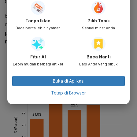
dan batubara
6. Potensi sengketa (dispute) antara pemasok
Tanpa Iklan
Pilih Topik
dan pembeli luar negeri baik di badan
Baca berita lebih nyaman
Sesuai minat Anda
peradilan dan/atau arbitrase di Indonesia
maupun di badan arbitrase Internasional.
Fitur AI
Baca Nanti
Lebih mudah berbagi artikel
Bagi Anda yang sibuk
Buka di Aplikasi
Tetap di Browser