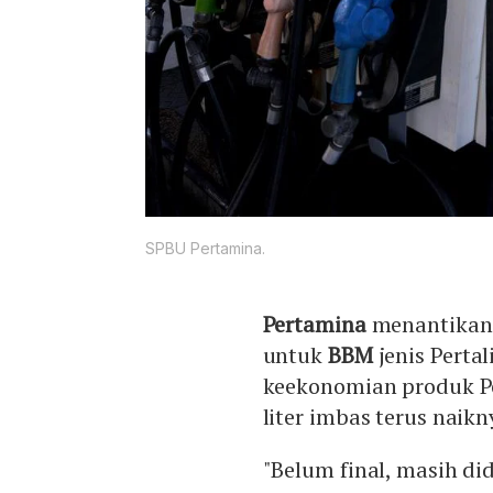
SPBU Pertamina.
Pertamina
menantikan 
untuk
BBM
jenis Perta
keekonomian produk Pe
liter imbas terus naik
"Belum final, masih di