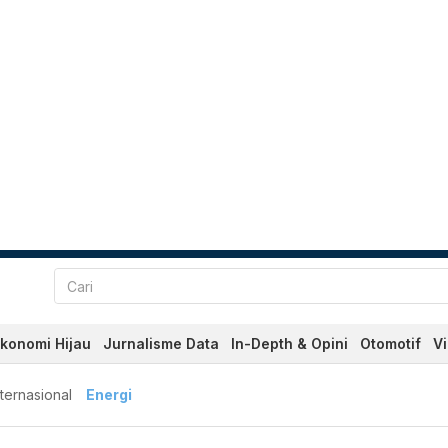
konomi Hijau
Jurnalisme Data
In-Depth & Opini
Otomotif
V
nternasional
Energi