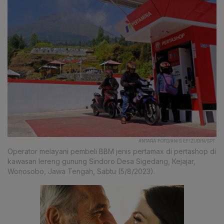
ANTARA FOTO/ANIS EFIZUDIN/SPT.
Operator melayani pembeli BBM jenis pertamax di pertashop di
kawasan lereng gunung Sindoro Desa Sigedang, Kejajar,
Wonosobo, Jawa Tengah, Sabtu (5/8/2023).