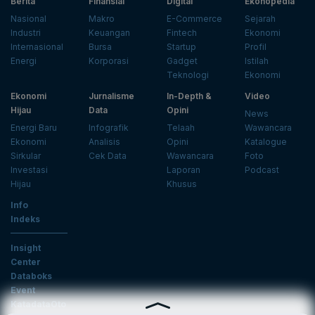
Berita
Finansial
Digital
Ekonopedia
Nasional
Makro
E-Commerce
Sejarah
Industri
Keuangan
Fintech
Ekonomi
Internasional
Bursa
Startup
Profil
Energi
Korporasi
Gadget
Istilah
Teknologi
Ekonomi
Ekonomi
Jurnalisme
In-Depth &
Video
Hijau
Data
Opini
News
Energi Baru
Infografik
Telaah
Wawancara
Ekonomi
Analisis
Opini
Katalogue
Sirkular
Cek Data
Wawancara
Foto
Investasi
Laporan
Podcast
Hijau
Khusus
Info
Indeks
Insight
Center
Databoks
Event
KatadataOto