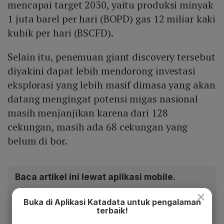
mencapai target 2030, yaitu produksi minyak
1 juta barel per hari (BOPD) gas 12 miliar kaki
kubik per hari (BSCFD).
Selain itu, penemuan giant discovery tersebut
diyakini dapat lebih mendorong investasi
eksplorasi yang lebih masif dimasa yang akan
datang mengingat potensi migas nasional
masih menjanjikan karena dari 128
cekungan, masih ada 68 cekungan yang
belum di bor.
Baca artikel ini lewat aplikasi mobile.
×
Dapatkan pengalaman membaca lebih nyaman dan nikmati
Buka di Aplikasi Katadata untuk pengalaman
fitur menarik lainnya lewat aplikasi mobile Katadata.
terbaik!