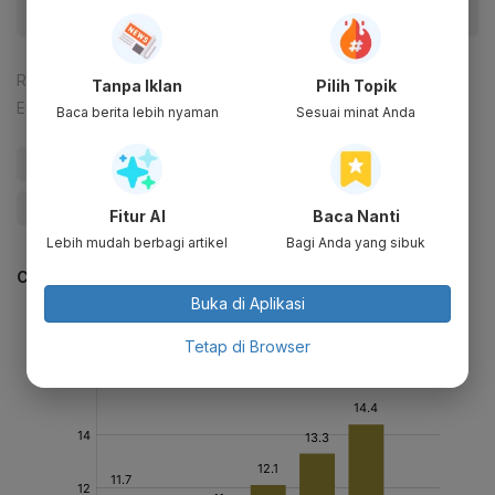
Reporter:
Mela Syaharani
Tanpa Iklan
Pilih Topik
Editor:
Happy Fajrian
Baca berita lebih nyaman
Sesuai minat Anda
#SKK Migas
#Cadangan Gas
#WK Migas
#Update Me
Fitur AI
Baca Nanti
Lebih mudah berbagi artikel
Bagi Anda yang sibuk
CEK JUGA DATA INI
Buka di Aplikasi
Tetap di Browser