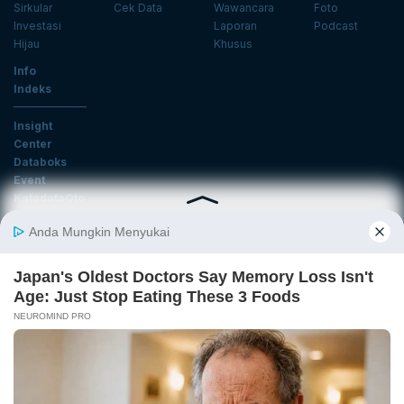
Sirkular
Cek Data
Wawancara
Foto
Investasi
Laporan
Podcast
Hijau
Khusus
Info
Indeks
Insight
Center
Databoks
Event
KatadataOto
Langganan Newsletter
Email
Daftar
Ikuti Kami
Tentang Katadata
Advertising
Karier
Pedoman Media Siber