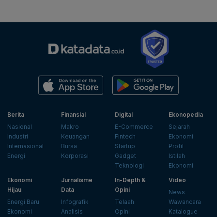
Berita
Finansial
Digital
Ekonopedia
Nasional
Makro
E-Commerce
Sejarah
Industri
Keuangan
Fintech
Ekonomi
Internasional
Bursa
Startup
Profil
Energi
Korporasi
Gadget
Istilah
Teknologi
Ekonomi
Ekonomi
Jurnalisme
In-Depth &
Video
Hijau
Data
Opini
News
Energi Baru
Infografik
Telaah
Wawancara
Ekonomi
Analisis
Opini
Katalogue