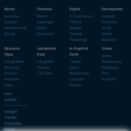
Berita
Finansial
Digital
Ekonopedia
Nasional
Makro
E-Commerce
Sejarah
Industri
Keuangan
Fintech
Ekonomi
Internasional
Bursa
Startup
Profil
Energi
Korporasi
Gadget
Istilah
Teknologi
Ekonomi
Ekonomi
Jurnalisme
In-Depth &
Video
Hijau
Data
Opini
News
Energi Baru
Infografik
Telaah
Wawancara
Ekonomi
Analisis
Opini
Katalogue
Sirkular
Cek Data
Wawancara
Foto
Investasi
Laporan
Podcast
Hijau
Khusus
Info
Indeks
Insight
Center
Databoks
Event