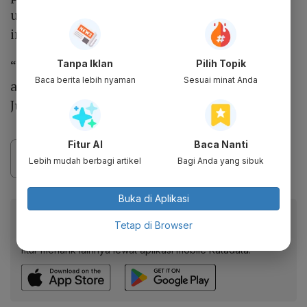
understanding (MoU) terkait rencana impor
ini akan dilakukan dalam waktu dekat.
Tanpa Iklan
Pilih Topik
“Rencananya akan diadakan perjanjian
Baca berita lebih nyaman
Sesuai minat Anda
antara Indonesia dengan mitra di AS pada 7
Juli 2025,” katanya.
Fitur AI
Baca Nanti
Lebih mudah berbagi artikel
Bagi Anda yang sibuk
Buka di Aplikasi
Baca artikel ini lewat aplikasi mobile.
Tetap di Browser
Dapatkan pengalaman membaca lebih nyaman dan nikmati
fitur menarik lainnya lewat aplikasi mobile Katadata.