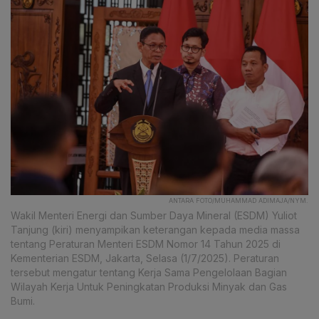
ANTARA FOTO/MUHAMMAD ADIMAJA/NYM.
Wakil Menteri Energi dan Sumber Daya Mineral (ESDM) Yuliot
Tanjung (kiri) menyampikan keterangan kepada media massa
tentang Peraturan Menteri ESDM Nomor 14 Tahun 2025 di
Kementerian ESDM, Jakarta, Selasa (1/7/2025). Peraturan
tersebut mengatur tentang Kerja Sama Pengelolaan Bagian
Wilayah Kerja Untuk Peningkatan Produksi Minyak dan Gas
Bumi.