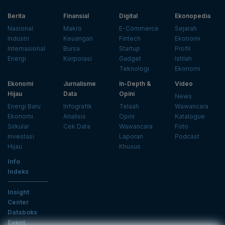
Berita
Finansial
Digital
Ekonopedia
Nasional
Makro
E-Commerce
Sejarah
Industri
Keuangan
Fintech
Ekonomi
Internasional
Bursa
Startup
Profil
Energi
Korporasi
Gadget
Istilah
Teknologi
Ekonomi
Ekonomi
Jurnalisme
In-Depth &
Video
Hijau
Data
Opini
News
Energi Baru
Infografik
Telaah
Wawancara
Ekonomi
Analisis
Opini
Katalogue
Sirkular
Cek Data
Wawancara
Foto
Investasi
Laporan
Podcast
Hijau
Khusus
Info
Indeks
Insight
Center
Databoks
Event