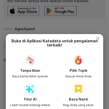
fitur menarik lainnya lewat aplikasi mobile Katadata.
Editor:
Agustiyanti
×
Buka di Aplikasi Katadata untuk pengalaman
terbaik!
#Jokowi
#Mobil Listrik
#Jakarta
CEK JUGA DATA INI
Tanpa Iklan
Pilih Topik
Baca berita lebih nyaman
Sesuai minat Anda
Fitur AI
Baca Nanti
Lebih mudah berbagi artikel
Bagi Anda yang sibuk