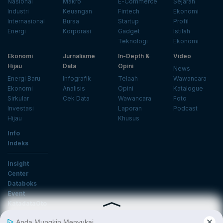
Nasional
Makro
E-Commerce
Sejarah
Industri
Keuangan
Fintech
Ekonomi
Internasional
Bursa
Startup
Profil
Energi
Korporasi
Gadget
Istilah
Teknologi
Ekonomi
Ekonomi
Jurnalisme
In-Depth &
Video
Hijau
Data
Opini
News
Energi Baru
Infografik
Telaah
Wawancara
Ekonomi
Analisis
Opini
Katalogue
Sirkular
Cek Data
Wawancara
Foto
Investasi
Laporan
Podcast
Hijau
Khusus
Info
Indeks
Insight
Center
Databoks
Event
KatadataOto