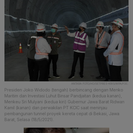
ANTARA FOTO/HO/SETPRES-KRIS/WPA/FOC.
Presiden Joko Widodo (tengah) berbincang dengan Menko
Maritim dan Investasi Luhut Binsar Pandjaitan (kedua kanan),
Menkeu Sri Mulyani (kedua kiri) Gubernur Jawa Barat Ridwan
Kamil (kanan) dan perwakilan PT KCIC saat meninjau
pembangunan tunnel proyek kereta cepat di Bekasi, Jawa
Barat, Selasa (18/5/2021).