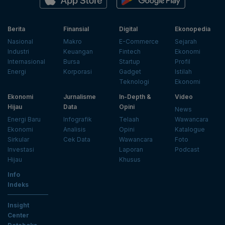
Berita
Finansial
Digital
Ekonopedia
Nasional
Makro
E-Commerce
Sejarah
Industri
Keuangan
Fintech
Ekonomi
Internasional
Bursa
Startup
Profil
Energi
Korporasi
Gadget
Istilah
Teknologi
Ekonomi
Ekonomi
Jurnalisme
In-Depth &
Video
Hijau
Data
Opini
News
Energi Baru
Infografik
Telaah
Wawancara
Ekonomi
Analisis
Opini
Katalogue
Sirkular
Cek Data
Wawancara
Foto
Investasi
Laporan
Podcast
Hijau
Khusus
Info
Indeks
Insight
Center