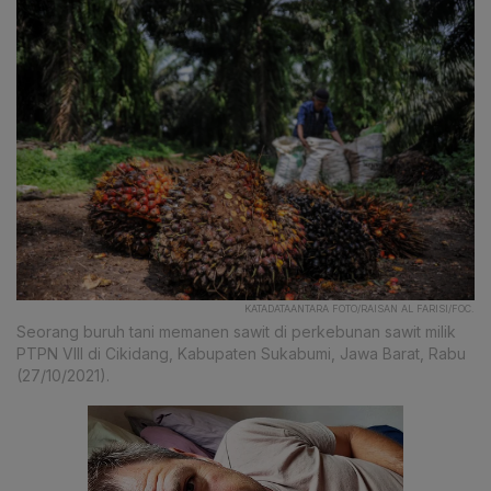
KATADATAANTARA FOTO/RAISAN AL FARISI/FOC.
Seorang buruh tani memanen sawit di perkebunan sawit milik
PTPN VIII di Cikidang, Kabupaten Sukabumi, Jawa Barat, Rabu
(27/10/2021).