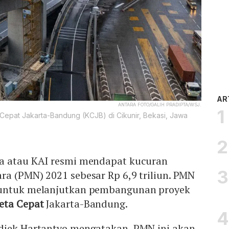
AR
ANTARA FOTO/GALIH PRADIPTA/WSJ.
Cepat Jakarta-Bandung (KCJB) di Cikunir, Bekasi, Jawa
a atau KAI resmi mendapat kucuran
ra (PMN) 2021 sebesar Rp 6,9 triliun. PMN
 untuk melanjutkan pembangunan proyek
eta Cepat
Jakarta-Bandung.
diek Hartantyo mengatakan, PMN ini akan