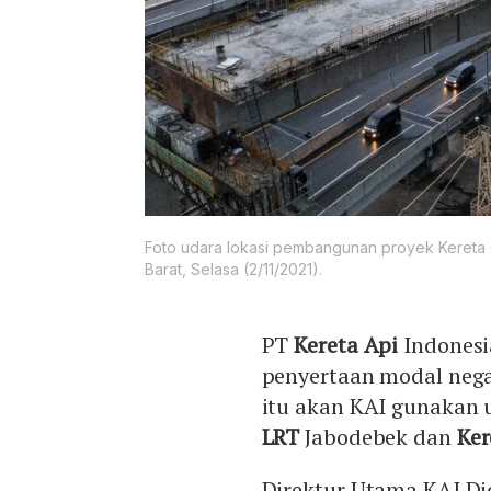
Foto udara lokasi pembangunan proyek Kereta 
Barat, Selasa (2/11/2021).
PT
Kereta Api
Indonesi
penyertaan modal nega
itu akan KAI gunakan
LRT
Jabodebek dan
Ker
Direktur Utama KAI Di