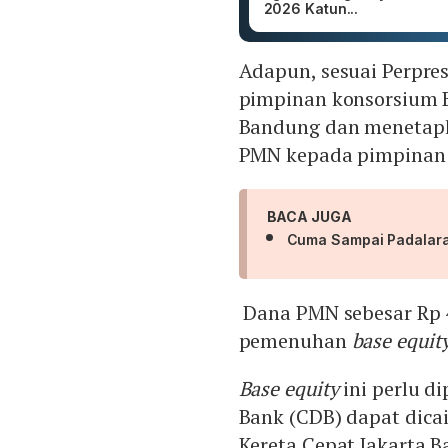
2026 Katun...
Adapun, sesuai Perpres
pimpinan konsorsium B
Bandung dan menetap
PMN kepada pimpinan
BACA JUGA
Cuma Sampai Padalaran
Dana PMN sebesar Rp 4
pemenuhan
base equit
Base equity
ini perlu d
Bank (CDB) dapat dica
Kereta Cepat Jakarta B