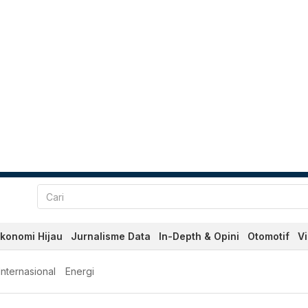
konomi Hijau
Jurnalisme Data
In-Depth & Opini
Otomotif
V
Internasional
Energi