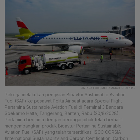
ANTARA FOTO/MUHAMMAD IQBAL/BAR
Pekerja melakukan pengisian Bioavtur Sustainable Aviation
Fuel (SAF) ke pesawat Pelita Air saat acara Special Flight
Pertamina Sustainable Aviation Fuel di Terminal 3 Bandara
Soekarno Hatta, Tangerang, Banten, Rabu (20/8/2028).
Pertamina bersama dengan berbagai pihak telah berhasil
mengembangkan produk Bioavtur Pertamina Sustainable
Aviation Fuel (SAF) yang telah tersertifikasi ISCC CORSIA
(International Sustainability and Carbon Certification: Carbon