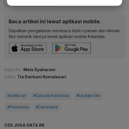
Baca artikel ini lewat aplikasi mobile.
Dapatkan pengalaman membaca lebih nyaman dan nikmati
fitur menarik lainnya lewat aplikasi mobile Katadata.
Reporter:
Mela Syaharani
Editor:
Tia Dwitiani Komalasari
#pelita air
#Garuda Indonesia
#Update Me
#Pertamina
#Danantara
CEK JUGA DATA INI