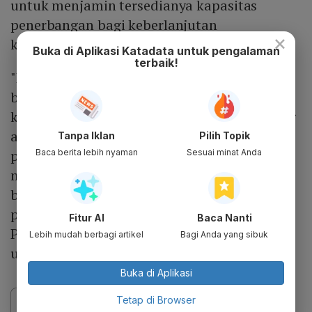
untuk menjamin tersedianya kapasitas
penerbangan bagi keberlanjutan
×
konektivitas.
Buka di Aplikasi Katadata untuk pengalaman
terbaik!
"Kami meyakini bahwa pertumbuhan yang
berkelanjutan juga ditentukan oleh
konsistensi dalam memberikan layanan yang
andal serta adaptasi terhadap dinamika
Tanpa Iklan
Pilih Topik
pasar. Ke depan, kami akan terus
Baca berita lebih nyaman
Sesuai minat Anda
mengedepankan efisiensi, tata kelola yang
baik, dan pelayanan berkualitas sebagai
pondasi utama dalam memperkuat posisi
Fitur AI
Baca Nanti
Pelita Air di industri penerbangan nasional,"
Lebih mudah berbagi artikel
Bagi Anda yang sibuk
ujarnya.
Buka di Aplikasi
Tetap di Browser