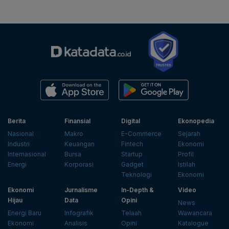
Berita
Finansial
Digital
Ekonopedia
Nasional
Makro
E-Commerce
Sejarah
Industri
Keuangan
Fintech
Ekonomi
Internasional
Bursa
Startup
Profil
Energi
Korporasi
Gadget
Istilah
Teknologi
Ekonomi
Ekonomi
Jurnalisme
In-Depth &
Video
Hijau
Data
Opini
News
Energi Baru
Infografik
Telaah
Wawancara
Ekonomi
Analisis
Opini
Katalogue