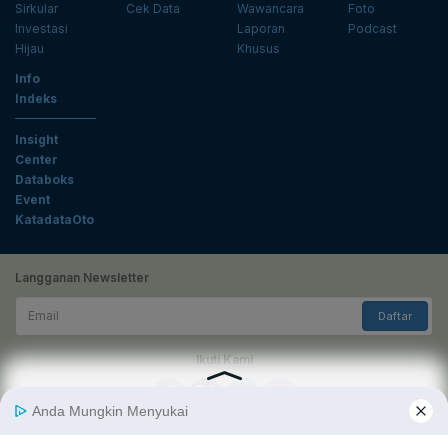
Sirkular
Cek Data
Wawancara
Foto
Investasi
Laporan
Podcast
Hijau
Khusus
Info
Indeks
Insight
Center
Databoks
Event
KatadataOto
Langganan Newsletter
Email
Daftar
Ikuti Kami
Tentang Katadata
Advertising
Karier
Pedoman Media Siber