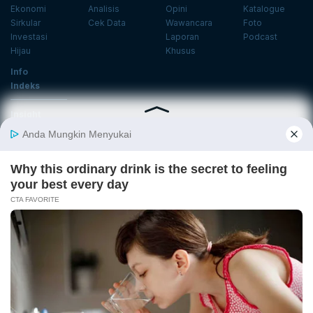
Ekonomi
Analisis
Opini
Katalogue
Sirkular
Cek Data
Wawancara
Foto
Investasi
Laporan
Podcast
Hijau
Khusus
Info
Indeks
Insight
Center
Databoks
Event
KatadataOto
Langganan Newsletter
Email
Daftar
Ikuti Kami