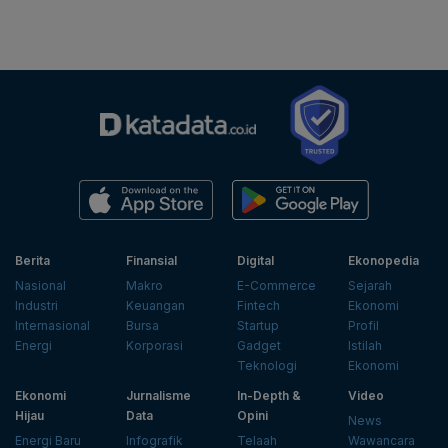
Berita
Finansial
Digital
Ekonopedia
Nasional
Makro
E-Commerce
Sejarah
Industri
Keuangan
Fintech
Ekonomi
Internasional
Bursa
Startup
Profil
Energi
Korporasi
Gadget
Istilah
Teknologi
Ekonomi
Ekonomi
Jurnalisme
In-Depth &
Video
Hijau
Data
Opini
News
Energi Baru
Infografik
Telaah
Wawancara