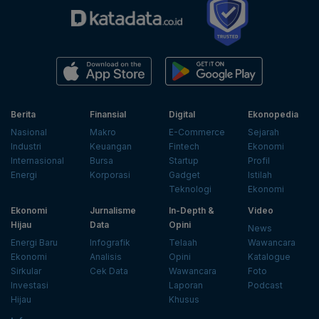
Berita
Finansial
Digital
Ekonopedia
Nasional
Makro
E-Commerce
Sejarah
Industri
Keuangan
Fintech
Ekonomi
Internasional
Bursa
Startup
Profil
Energi
Korporasi
Gadget
Istilah
Teknologi
Ekonomi
Ekonomi
Jurnalisme
In-Depth &
Video
Hijau
Data
Opini
News
Energi Baru
Infografik
Telaah
Wawancara
Ekonomi
Analisis
Opini
Katalogue
Sirkular
Cek Data
Wawancara
Foto
Investasi
Laporan
Podcast
Hijau
Khusus