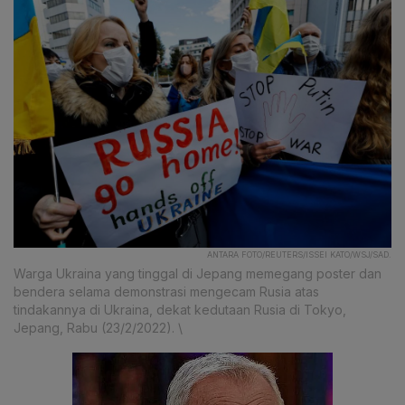
ANTARA FOTO/REUTERS/ISSEI KATO/WSJ/SAD.
Warga Ukraina yang tinggal di Jepang memegang poster dan
bendera selama demonstrasi mengecam Rusia atas
tindakannya di Ukraina, dekat kedutaan Rusia di Tokyo,
Jepang, Rabu (23/2/2022). \