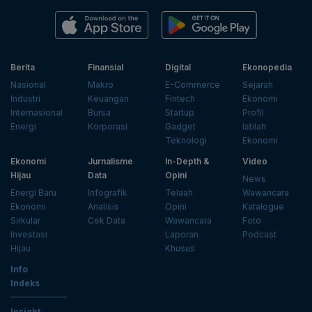
Berita
Finansial
Digital
Ekonopedia
Nasional
Makro
E-Commerce
Sejarah
Industri
Keuangan
Fintech
Ekonomi
Internasional
Bursa
Startup
Profil
Energi
Korporasi
Gadget
Istilah
Teknologi
Ekonomi
Ekonomi
Jurnalisme
In-Depth &
Video
Hijau
Data
Opini
News
Energi Baru
Infografik
Telaah
Wawancara
Ekonomi
Analisis
Opini
Katalogue
Sirkular
Cek Data
Wawancara
Foto
Investasi
Laporan
Podcast
Hijau
Khusus
Info
Indeks
Insight