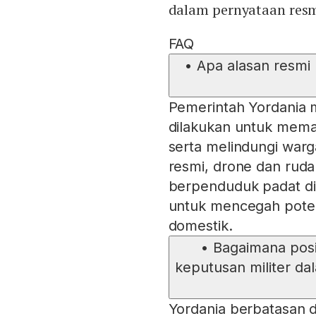
dalam pernyataan resm
FAQ
•
Apa alasan resm
Pemerintah Yordania
dilakukan untuk mema
serta melindungi war
resmi, drone dan rud
berpenduduk padat di 
untuk mencegah potens
domestik.
•
Bagaimana posi
keputusan militer da
Yordania berbatasan de