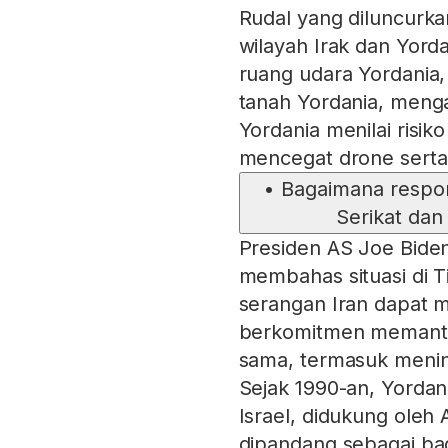
Rudal yang diluncurkan
wilayah Irak dan Yorda
ruang udara Yordania, 
tanah Yordania, menga
Yordania menilai risi
mencegat drone serta 
•
Bagaimana respo
Serikat dan
Presiden AS Joe Bide
membahas situasi di
serangan Iran dapat
berkomitmen memant
sama, termasuk menin
Sejak 1990-an, Yordan
Israel, didukung oleh
dipandang sebagai bagi