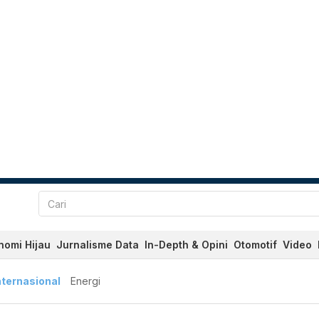
nomi Hijau
Jurnalisme Data
In-Depth & Opini
Otomotif
Video
nternasional
Energi