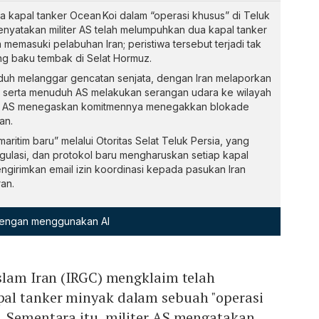
a kapal tanker Ocean Koi dalam “operasi khusus” di Teluk
atakan militer AS telah melumpuhkan dua kapal tanker
emasuki pelabuhan Iran; peristiwa tersebut terjadi tak
ng baku tembak di Selat Hormuz.
duh melanggar gencatan senjata, dengan Iran melaporkan
ang serta menuduh AS melakukan serangan udara ke wilayah
ara AS menegaskan komitmennya menegakkan blokade
an.
ritim baru” melalui Otoritas Selat Teluk Persia, yang
ulasi, dan protokol baru mengharuskan setiap kapal
girimkan email izin koordinasi kepada pasukan Iran
an.
 dengan menggunakan AI
slam Iran (IRGC) mengklaim telah
al tanker minyak dalam sebuah "operasi
. Sementara itu, militer AS mengatakan