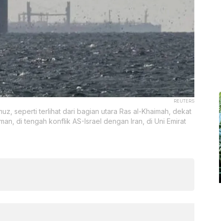
REUTERS
uz, seperti terlihat dari bagian utara Ras al-Khaimah, dekat
 di tengah konflik AS-Israel dengan Iran, di Uni Emirat