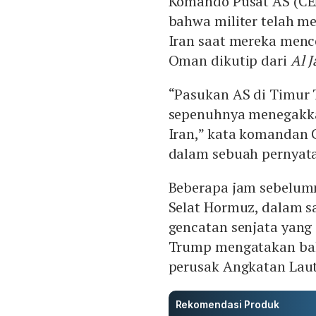
Komando Pusat AS (CE
bahwa militer telah m
Iran saat mereka menc
Oman dikutip dari
Al J
“Pasukan AS di Timur
sepenuhnya menegakka
Iran,” kata komandan
dalam sebuah pernyat
Beberapa jam sebelumn
Selat Hormuz, dalam s
gencatan senjata yang
Trump mengatakan bah
perusak Angkatan Laut 
Rekomendasi Produk