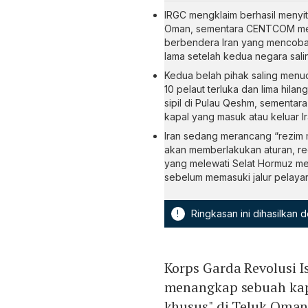
IRGC mengklaim berhasil menyit
Oman, sementara CENTCOM meny
berbendera Iran yang mencoba m
lama setelah kedua negara sali
Kedua belah pihak saling menu
10 pelaut terluka dan lima hil
sipil di Pulau Qeshm, sement
kapal yang masuk atau keluar Ir
Iran sedang merancang “rezim ma
akan memberlakukan aturan, reg
yang melewati Selat Hormuz men
sebelum memasuki jalur pelayar
!
Ringkasan ini dihasilkan
Korps Garda Revolusi I
menangkap sebuah kap
khusus" di Teluk Oman