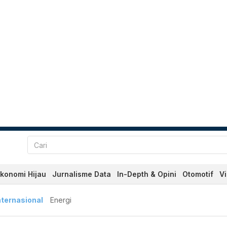
konomi Hijau
Jurnalisme Data
In-Depth & Opini
Otomotif
V
nternasional
Energi