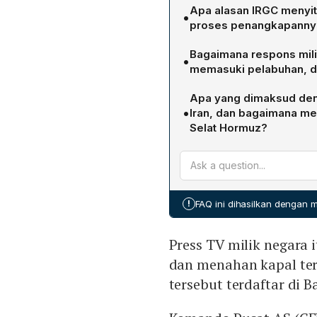
Apa alasan IRGC menyit
•
proses penangkapanny
IRGC menyatakan bahwa 
Bagaimana respons milit
•
kepentingan Iran. Penangk
memasuki pelabuhan, d
ditayangkan oleh kantor b
Militer AS melumpuhkan d
menahannya. Menurut Marin
Apa yang dimaksud den
mengakses pelabuhan di 
•
Iran, dan bagaimana me
Bradley Cooper menegask
Selat Hormuz?
menegakkan blokade penuh
Iran sedang membentuk Otor
kebijakan maritim yang ag
pelayaran di Selat Hormuz.
masuk atau keluar wajib m
pelayaran dan memperoleh
!
FAQ ini dihasilkan dengan
Sistem ini bertujuan mem
strategi maritim pasca‑konfl
Press TV milik negara 
dan menahan kapal ter
tersebut terdaftar di B