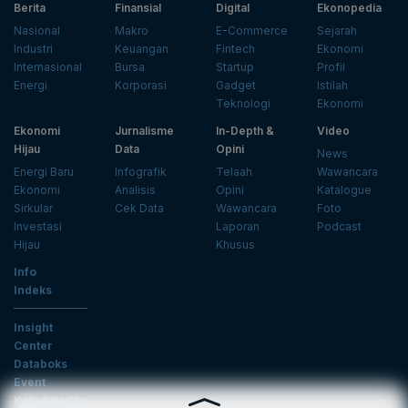
Berita
Finansial
Digital
Ekonopedia
Nasional
Makro
E-Commerce
Sejarah
Industri
Keuangan
Fintech
Ekonomi
Internasional
Bursa
Startup
Profil
Energi
Korporasi
Gadget
Istilah
Teknologi
Ekonomi
Ekonomi
Jurnalisme
In-Depth &
Video
Hijau
Data
Opini
News
Energi Baru
Infografik
Telaah
Wawancara
Ekonomi
Analisis
Opini
Katalogue
Sirkular
Cek Data
Wawancara
Foto
Investasi
Laporan
Podcast
Hijau
Khusus
Info
Indeks
Insight
Center
Databoks
Event
KatadataOto