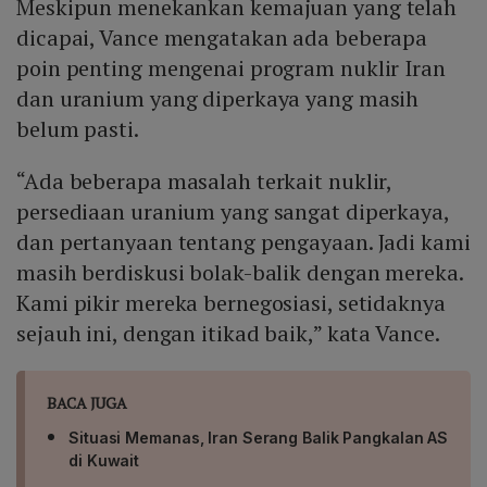
Meskipun menekankan kemajuan yang telah
serangan defensif jika diperlukan, dan ketegangan
dapat meningkat sesekali selama proses perdamaian.
dicapai, Vance mengatakan ada beberapa
poin penting mengenai program nuklir Iran
dan uranium yang diperkaya yang masih
belum pasti.
“Ada beberapa masalah terkait nuklir,
persediaan uranium yang sangat diperkaya,
dan pertanyaan tentang pengayaan. Jadi kami
masih berdiskusi bolak-balik dengan mereka.
Kami pikir mereka bernegosiasi, setidaknya
sejauh ini, dengan itikad baik,” kata Vance.
BACA JUGA
Situasi Memanas, Iran Serang Balik Pangkalan AS
di Kuwait