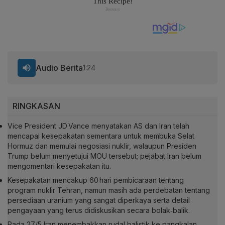
Audio Berita
1:24
RINGKASAN
Vice President JD Vance menyatakan AS dan Iran telah
mencapai kesepakatan sementara untuk membuka Selat
Hormuz dan memulai negosiasi nuklir, walaupun Presiden
Trump belum menyetujui MOU tersebut; pejabat Iran belum
mengomentari kesepakatan itu.
Kesepakatan mencakup 60 hari pembicaraan tentang
program nuklir Tehran, namun masih ada perdebatan tentang
persediaan uranium yang sangat diperkaya serta detail
pengayaan yang terus didiskusikan secara bolak‑balik.
Pada 27/5 Iran menembakkan rudal balistik ke pangkalan