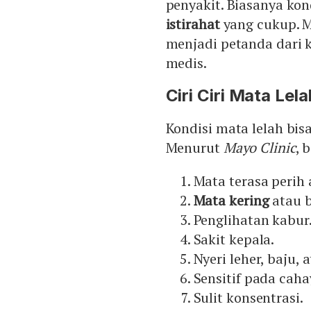
penyakit. Biasanya kond
istirahat
yang cukup. M
menjadi petanda dari 
medis.
Ciri Ciri Mata Lela
Kondisi mata lelah bis
Menurut
Mayo Clinic
, 
Mata terasa perih 
Mata kering
atau b
Penglihatan kabur
Sakit kepala.
Nyeri leher, baju,
Sensitif pada caha
Sulit konsentrasi.