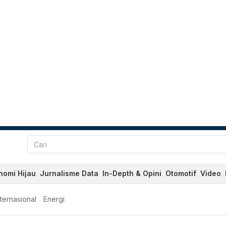
nomi Hijau
Jurnalisme Data
In-Depth & Opini
Otomotif
Video
nternasional
Energi