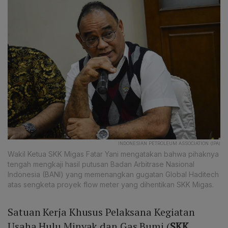
INDONESIAN PETROLEUM ASSOCIATION (IPA)
Wakil Ketua SKK Migas Fatar Yani mengatakan bahwa pihaknya
tengah mengkaji hasil putusan Badan Arbitrase Nasional
Indonesia (BANI) yang memenangkan gugatan Global Haditech
atas sengketa proyek flow meter yang dihentikan SKK Migas.
Satuan Kerja Khusus Pelaksana Kegiatan
Usaha Hulu Minyak dan Gas Bumi (
SKK