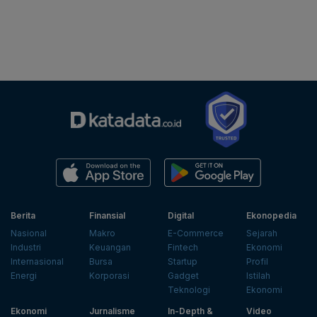
Berita
Finansial
Digital
Ekonopedia
Nasional
Makro
E-Commerce
Sejarah
Industri
Keuangan
Fintech
Ekonomi
Internasional
Bursa
Startup
Profil
Energi
Korporasi
Gadget
Istilah
Teknologi
Ekonomi
Ekonomi
Jurnalisme
In-Depth &
Video