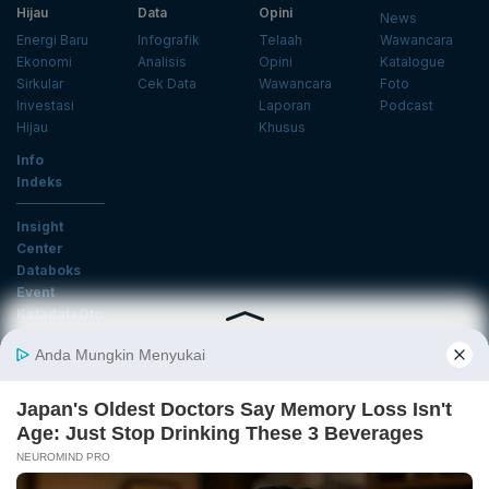
Hijau
Data
Opini
News
Energi Baru
Infografik
Telaah
Wawancara
Ekonomi
Analisis
Opini
Katalogue
Sirkular
Cek Data
Wawancara
Foto
Investasi
Laporan
Podcast
Hijau
Khusus
Info
Indeks
Insight
Center
Databoks
Event
KatadataOto
Langganan Newsletter
Email
Daftar
Ikuti Kami