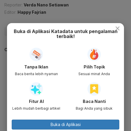
Reporter:
Verda Nano Setiawan
Editor:
Happy Fajrian
×
Buka di Aplikasi Katadata untuk pengalaman
#SKK Migas
terbaik!
CEK JUGA DATA INI
Tanpa Iklan
Pilih Topik
Baca berita lebih nyaman
Sesuai minat Anda
Fitur AI
Baca Nanti
Lebih mudah berbagi artikel
Bagi Anda yang sibuk
Buka di Aplikasi