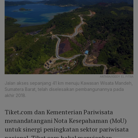
ANTARA/IGGOY EL FITRA
Jalan akses sepanjang 41 km menuju Kawasan Wisata Mandeh,
Sumatera Barat, telah diselesaikan pembangunannya pada
akhir 2018.
Tiket.com dan Kementerian Pariwisata
menandatangani Nota Kesepahaman (MoU)
untuk sinergi peningkatan sektor pariwisata
nasional. Tiket.com bakal menyiapkan