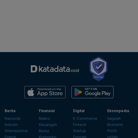
Berita
Finansial
Digital
Ekonopedia
Nasional
Makro
E-Commerce
Sejarah
Industri
Keuangan
Fintech
Ekonomi
Internasional
Bursa
Startup
Profil
Energi
Korporasi
Gadget
Istilah