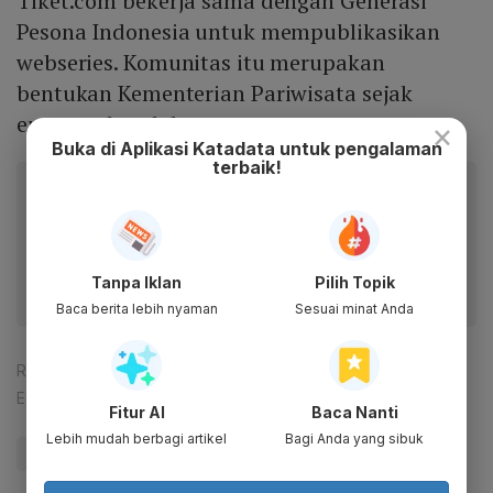
Tiket.com bekerja sama dengan Generasi
Pesona Indonesia untuk mempublikasikan
webseries. Komunitas itu merupakan
bentukan Kementerian Pariwisata sejak
empat tahun lalu.
×
Buka di Aplikasi Katadata untuk pengalaman
terbaik!
Baca artikel ini lewat aplikasi mobile.
Dapatkan pengalaman membaca lebih nyaman dan nikmati
fitur menarik lainnya lewat aplikasi mobile Katadata.
Tanpa Iklan
Pilih Topik
Baca berita lebih nyaman
Sesuai minat Anda
Reporter:
Michael Reily
Editor:
Sorta Tobing
Fitur AI
Baca Nanti
Lebih mudah berbagi artikel
Bagi Anda yang sibuk
#Digital
#Pariwisata