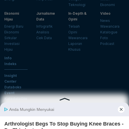
Teknologi
Ekonomi
Ekonomi
Jurnalisme
In-Depth &
Video
Hijau
Data
Opini
News
Energi Baru
Infografik
Telaah
Wawancara
Ekonomi
Analisis
Opini
Katalogue
Sirkular
Cek Data
Wawancara
Foto
Investasi
Laporan
Podcast
Hijau
Khusus
Info
Indeks
Insight
Center
Databoks
Event
KatadataOto
Langganan Newsletter
Email
Daftar