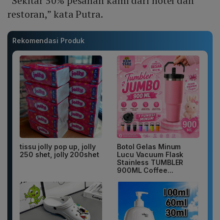
“Sekitar 50% pesanan kami dari hotel dan
restoran,” kata Putra.
Rekomendasi Produk
tissu jolly pop up, jolly
Botol Gelas Minum
250 shet, jolly 200shet
Lucu Vacuum Flask
Stainless TUMBLER
900ML Coffee...