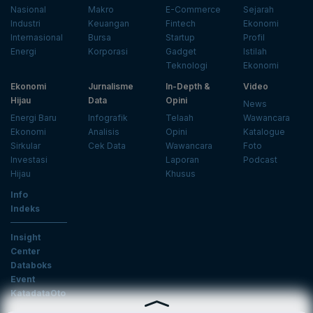
Nasional
Makro
E-Commerce
Sejarah
Industri
Keuangan
Fintech
Ekonomi
Internasional
Bursa
Startup
Profil
Energi
Korporasi
Gadget
Istilah
Teknologi
Ekonomi
Ekonomi
Jurnalisme
In-Depth &
Video
Hijau
Data
Opini
News
Energi Baru
Infografik
Telaah
Wawancara
Ekonomi
Analisis
Opini
Katalogue
Sirkular
Cek Data
Wawancara
Foto
Investasi
Laporan
Podcast
Hijau
Khusus
Info
Indeks
Insight
Center
Databoks
Event
KatadataOto