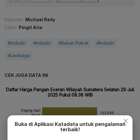
Reporter:
Michael Reily
Editor:
Pingit Aria
#Industri
#Industri
#Bahan Pokok
#Industri
#Lembaga
CEK JUGA DATA INI
×
Buka di Aplikasi Katadata untuk pengalaman
terbaik!