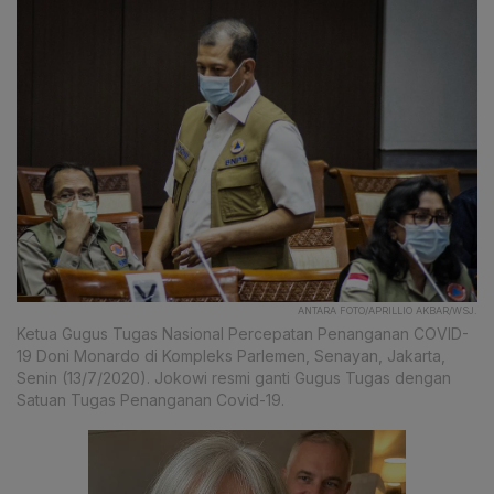
ANTARA FOTO/APRILLIO AKBAR/WSJ.
Ketua Gugus Tugas Nasional Percepatan Penanganan COVID-
19 Doni Monardo di Kompleks Parlemen, Senayan, Jakarta,
Senin (13/7/2020). Jokowi resmi ganti Gugus Tugas dengan
Satuan Tugas Penanganan Covid-19.