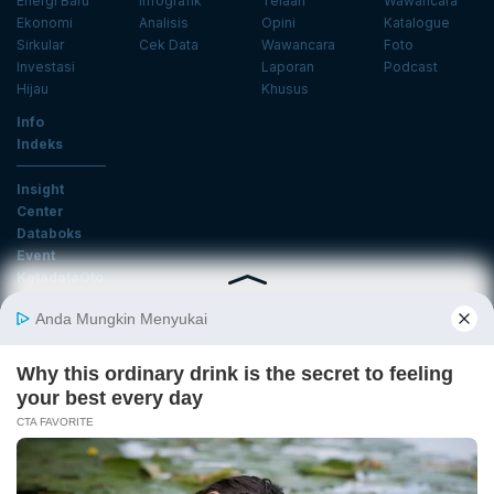
Energi Baru
Infografik
Telaah
Wawancara
Ekonomi
Analisis
Opini
Katalogue
Sirkular
Cek Data
Wawancara
Foto
Investasi
Laporan
Podcast
Hijau
Khusus
Info
Indeks
Insight
Center
Databoks
Event
KatadataOto
Langganan Newsletter
Email
Daftar
Ikuti Kami