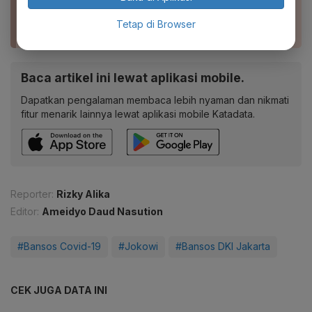
Rapor Belanja Negara 2020: Tak Capai Target
dan Catatan Merah Bansos
Tetap di Browser
Baca artikel ini lewat aplikasi mobile.
Dapatkan pengalaman membaca lebih nyaman dan nikmati
fitur menarik lainnya lewat aplikasi mobile Katadata.
Reporter:
Rizky Alika
Editor:
Ameidyo Daud Nasution
#Bansos Covid-19
#Jokowi
#Bansos DKI Jakarta
CEK JUGA DATA INI