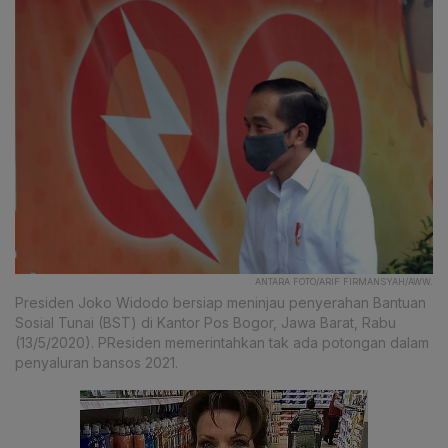
ANTARA FOTO/ARIF FIRMANSYAH/AWW.
Presiden Joko Widodo bersiap meninjau penyerahan Bantuan
Sosial Tunai (BST) di Kantor Pos Bogor, Jawa Barat, Rabu
(13/5/2020). PResiden memerintahkan tak ada potongan dalam
penyaluran bansos 2021.