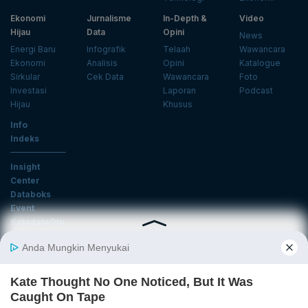
Ekonomi
Jurnalisme
In-Depth &
Video
Hijau
Data
Opini
News
Energi Baru
Infografik
Telaah
Wawancara
Ekonomi
Analisis
Opini
Katalogue
Sirkular
Cek Data
Wawancara
Foto
Investasi
Laporan
Podcast
Hijau
Khusus
Info
Indeks
Insight
Center
Databoks
Event
KatadataOto
Langganan Newsletter
Email
Daftar