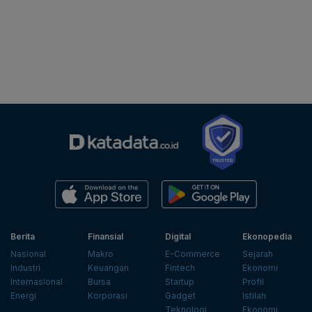
Berita
Finansial
Digital
Ekonopedia
Nasional
Makro
E-Commerce
Sejarah
Industri
Keuangan
Fintech
Ekonomi
Internasional
Bursa
Startup
Profil
Energi
Korporasi
Gadget
Istilah
Teknologi
Ekonomi