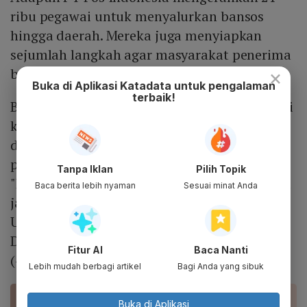
ribu pegawai untuk menyalurkan bansos
hingga daerah. Mereka juga menyiapkan
sejumlah langkah agar masyarakat penerima
benar-benar mendapatkan bantuan.
×
Buka di Aplikasi Katadata untuk pengalaman
terbaik!
Beberapa langkah itu yakni perencanaan dari
kantor pusat hingga kantor pos, koordinasi
dengan lembaga lain, hingga
pertanggungjawaban usai pelaksanaan.
Tanpa Iklan
Pilih Topik
"Dengan kompetensi yang dimiliki, kami bisa
Baca berita lebih nyaman
Sesuai minat Anda
jalankan sebaik-baiknya," kata Direktur
Utama Pos Indonesia Faizal Rochmad
Djoemaidi dalam keterangan tertulis, Senin
Fitur AI
Baca Nanti
(4/12).
Lebih mudah berbagi artikel
Bagi Anda yang sibuk
BACA JUGA
Buka di Aplikasi