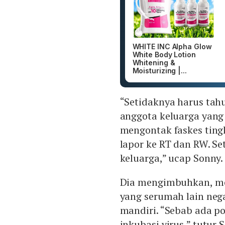
WHITE INC Alpha Glow
White Body Lotion
Whitening &
Moisturizing |...
“Setidaknya harus tahu
anggota keluarga yang
mengontak faskes ting
lapor ke RT dan RW. Se
keluarga,” ucap Sonny.
Dia mengimbuhkan, mes
yang serumah lain nega
mandiri. “Sebab ada p
inkubasi virus,” tutur 