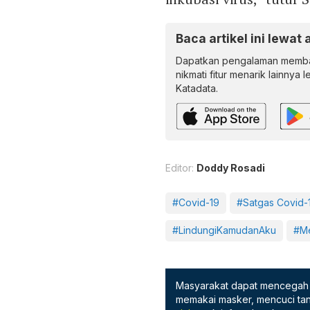
Baca artikel ini lewat 
Dapatkan pengalaman memba
nikmati fitur menarik lainnya 
Katadata.
Editor:
Doddy Rosadi
#Covid-19
#Satgas Covid-
#LindungiKamudanAku
#Me
Masyarakat dapat mencegah 
memakai masker, mencuci tan