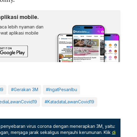
aplikasi mobile.
ca lebih nyaman dan
lewat aplikasi mobile
19
#Gerakan 3M
#IngatPesanIbu
diaLawanCovid19
#KatadataLawanCovid19
penyebaran virus corona dengan menerapkan 3M, yaitu:
gan, menjaga jarak sekaligus menjauhi kerumunan. Klik
di