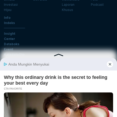
Investasi
Laporan
Podcast
Hijau
Khusus
Info
Indeks
Insight
Center
Databoks
Event
KatadataOto
Langganan Newsletter
Email
Daftar
Ikuti Kami
Tentang Katadata
Advertising
Karier
Pedoman Media Siber