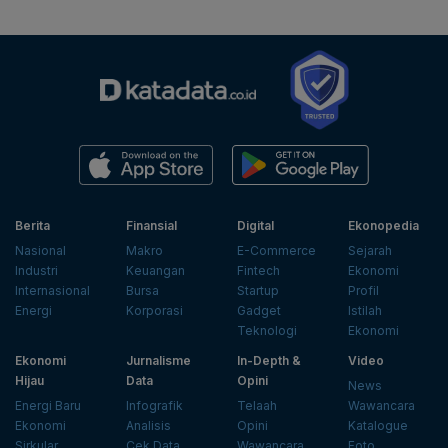
Berita
Finansial
Digital
Ekonopedia
Nasional
Makro
E-Commerce
Sejarah
Industri
Keuangan
Fintech
Ekonomi
Internasional
Bursa
Startup
Profil
Energi
Korporasi
Gadget
Istilah
Teknologi
Ekonomi
Ekonomi
Jurnalisme
In-Depth &
Video
Hijau
Data
Opini
News
Energi Baru
Infografik
Telaah
Wawancara
Ekonomi
Analisis
Opini
Katalogue
Sirkular
Cek Data
Wawancara
Foto