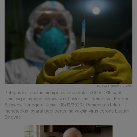
ANTARA FOTO/JOJON/RWA.
Petugas kesehatan mempersiapkan vaksin COVID-19 saat
simulasi pelayanan vaksinasi di Puskesmas Kemaraya, Kendari,
Sulawesi Tenggara, Jumat (18/12/2020). Pemerintah telah
menetapkan syarat bagi penerima vaksin virus corona buatan
Sinovac.