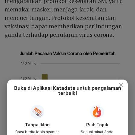
mengabaikan protokol kesehatan 3M, yaitu
memakai masker, menjaga jarak, dan
mencuci tangan. Protokol kesehatan dan
vaksinasi dapat memberikan perlindungan
ganda terhadap penularan virus corona.
×
Buka di Aplikasi Katadata untuk pengalaman
terbaik!
Tanpa Iklan
Pilih Topik
Baca berita lebih nyaman
Sesuai minat Anda