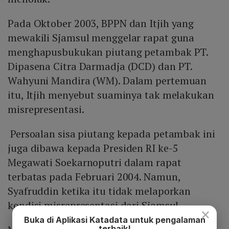
Pada Oktober 2003, BPPN dan Itjih yang
mewakili Sjamsul menggelar rapat guna
menghapusbukukan piutang petambak PT.
Dipasena Citra Darmadja (DCD) dan PT.
Wahyuni Mandira (WM). Dalam pertemuan
itu, Itjih menyebut suaminya tak melakukan
misrepresentasi.
Persoalan sisa piutang kepada petambak ini
juga dibawa kepada Presiden RI ke-5
Megawati Soekarnoputri dalam rapat
terbatas pada Februari 2004. Namun,
Syafruddin ketika itu tidak melaporkan
kondisi misrepresentasi dari Sjamsul.
×
Buka di Aplikasi Katadata untuk pengalaman
terbaik!