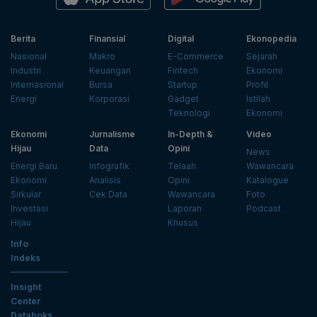
Berita
Finansial
Digital
Ekonopedia
Nasional
Makro
E-Commerce
Sejarah
Industri
Keuangan
Fintech
Ekonomi
Internasional
Bursa
Startup
Profil
Energi
Korporasi
Gadget
Istilah
Teknologi
Ekonomi
Ekonomi
Jurnalisme
In-Depth &
Video
Hijau
Data
Opini
News
Energi Baru
Infografik
Telaah
Wawancara
Ekonomi
Analisis
Opini
Katalogue
Sirkular
Cek Data
Wawancara
Foto
Investasi
Laporan
Podcast
Hijau
Khusus
Info
Indeks
Insight
Center
Databoks