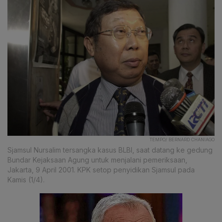
TEMPO/ BERNARD CHANIAGO
Sjamsul Nursalim tersangka kasus BLBI, saat datang ke gedung
Bundar Kejaksaan Agung untuk menjalani pemeriksaan,
Jakarta, 9 April 2001. KPK setop penyidikan Sjamsul pada
Kamis (1/4).