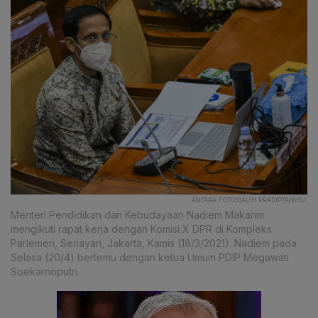
ANTARA FOTO/GALIH PRADIPTA/WSJ.
Menteri Pendidikan dan Kebudayaan Nadiem Makarim
mengikuti rapat kerja dengan Komisi X DPR di Kompleks
Parlemen, Senayan, Jakarta, Kamis (18/3/2021). Nadiem pada
Selasa (20/4) bertemu dengan ketua Umum PDIP Megawati
Soekarnoputri.