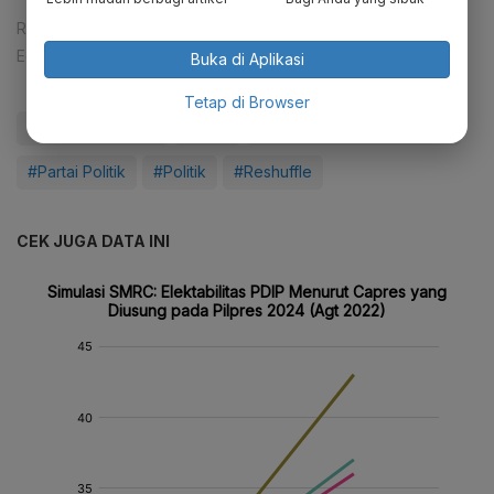
Reporter:
Rizky Alika
Editor:
Ameidyo Daud Nasution
Buka di Aplikasi
Tetap di Browser
#Nadiem Makarim
#PDIP
#Megawati Soekarno Putri
#Partai Politik
#Politik
#Reshuffle
CEK JUGA DATA INI