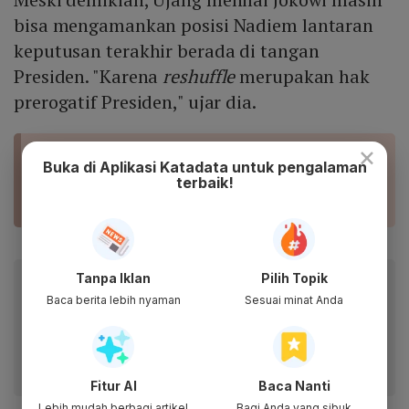
bisa mengamankan posisi Nadiem lantaran
keputusan terakhir berada di tangan
Presiden. "Karena
reshuffle
merupakan hak
prerogatif Presiden," ujar dia.
×
BACA JUGA
Buka di Aplikasi Katadata untuk pengalaman
Kunjungan Ke Jabar, Jokowi Tak Akan Umumkan
terbaik!
Reshuffle Rabu Besok
Tanpa Iklan
Pilih Topik
Baca artikel ini lewat aplikasi mobile.
Baca berita lebih nyaman
Sesuai minat Anda
Dapatkan pengalaman membaca lebih nyaman dan nikmati
fitur menarik lainnya lewat aplikasi mobile Katadata.
Fitur AI
Baca Nanti
Lebih mudah berbagi artikel
Bagi Anda yang sibuk