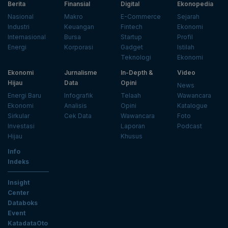
Berita
Finansial
Digital
Ekonopedia
Nasional
Makro
E-Commerce
Sejarah
Industri
Keuangan
Fintech
Ekonomi
Internasional
Bursa
Startup
Profil
Energi
Korporasi
Gadget
Istilah
Teknologi
Ekonomi
Ekonomi
Jurnalisme
In-Depth &
Video
Hijau
Data
Opini
News
Energi Baru
Infografik
Telaah
Wawancara
Ekonomi
Analisis
Opini
Katalogue
Sirkular
Cek Data
Wawancara
Foto
Investasi
Laporan
Podcast
Hijau
Khusus
Info
Indeks
Insight
Center
Databoks
Event
KatadataOto