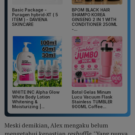
Basic Package -
BPOM BLACK HAIR
Puragen hybrid-XT ( 5
SHAMPO KOREA
ITEM ) - DAVIENA
GINSENG 2 IN 1 WITH
SKINCARE
CONDITIONER 250ML
-...
WHITE INC Alpha Glow
Botol Gelas Minum
White Body Lotion
Lucu Vacuum Flask
Whitening &
Stainless TUMBLER
Moisturizing |...
900ML Coffee...
Meski demikian, Alex mengaku belum
mengetahui kepastian
reshuffle
. "Yang punya