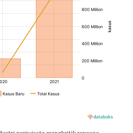
dustri pariwisata mengkritik rencana