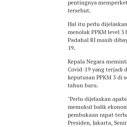
pentingnya memperket
tersebut.
Hal itu perlu dijelask
menolak PPKM level 3 l
Padahal RI masih diba
19.
Kepala Negara meminta
Covid-19 yang terjadi d
keputusan PPKM 3 di se
tahun baru.
"Perlu dijelaskan apabi
memukul balik ekonomi
pembukaan rapat terba
Presiden, Jakarta, Senin