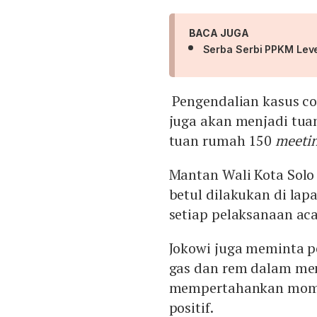
BACA JUGA
Serba Serbi PPKM Leve
Pengendalian kasus co
juga akan menjadi tua
tuan rumah 150
meeti
Mantan Wali Kota Solo 
betul dilakukan di lap
setiap pelaksanaan ac
Jokowi juga meminta 
gas dan rem dalam men
mempertahankan mom
positif.