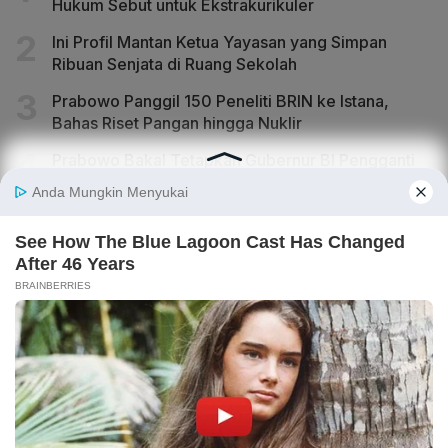
Hukum Sebut untuk Ekstrakurikuler
Ini Profil Mantan Ketua Yayasan yang Simpan
Ribuan Senjata di Ruang Sekolah
Prabowo Panggil 150 Peneliti BRIN ke Istana,
Bahas Riset Pangan hingga Nuklir
Prabowo Bakal Tetapkan Gubernur BI Pengganti
Perry Warjiyo Pekan Ini
Beda Keterangan Pengurus Sekolah Swasta
Jaksel dan Pemilik Ratusan Senjata