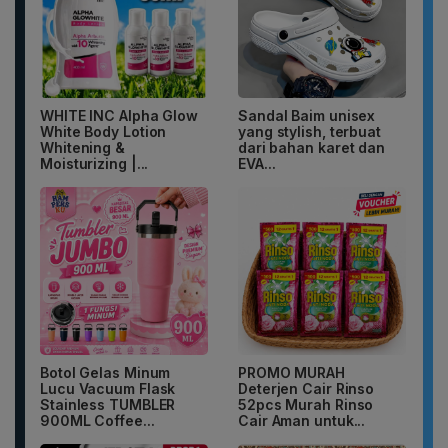
WHITE INC Alpha Glow
Sandal Baim unisex
White Body Lotion
yang stylish, terbuat
Whitening &
dari bahan karet dan
Moisturizing |...
EVA...
Botol Gelas Minum
PROMO MURAH
Lucu Vacuum Flask
Deterjen Cair Rinso
Stainless TUMBLER
52pcs Murah Rinso
900ML Coffee...
Cair Aman untuk...