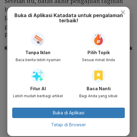
Setelah itu, batas akhir pengajuan tagihan
bagi para kreditur berlangsung pada 5
×
Buka di Aplikasi Katadata untuk pengalaman
Januari 2022. Sementara itu, sidang
terbaik!
permusyawaratan Majelis Hakim Pemutus
Perkara pada 21 Januari 2022.
Tanpa Iklan
Pilih Topik
Baca berita lebih nyaman
Sesuai minat Anda
Fitur AI
Baca Nanti
Lebih mudah berbagi artikel
Bagi Anda yang sibuk
Buka di Aplikasi
Tetap di Browser