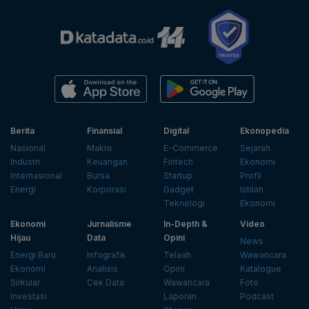
Berita
Finansial
Digital
Ekonopedia
Nasional
Makro
E-Commerce
Sejarah
Industri
Keuangan
Fintech
Ekonomi
Internasional
Bursa
Startup
Profil
Energi
Korporasi
Gadget
Istilah
Teknologi
Ekonomi
Ekonomi
Jurnalisme
In-Depth &
Video
Hijau
Data
Opini
News
Energi Baru
Infografik
Telaah
Wawancara
Ekonomi
Analisis
Opini
Katalogue
Sirkular
Cek Data
Wawancara
Foto
Investasi
Laporan
Podcast