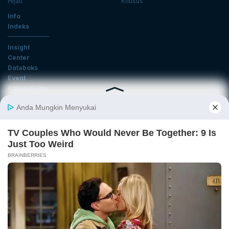
Hijau
Khusus
Info
Indeks
Insight
Center
Databoks
Event
KatadataOto
Langganan Newsletter
Email
Daftar
Ikuti Kami
Tentang Katadata
Advertising
Karier
Pedoman Media Siber
Kebijakan Privasi
Disclaimer
Hubungi Kami
©2026 Katadata. Hak cipta dilindungi Undang-undang.