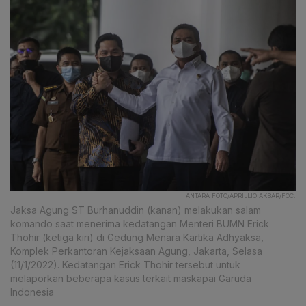
ANTARA FOTO/APRILLIO AKBAR/FOC.
Jaksa Agung ST Burhanuddin (kanan) melakukan salam
komando saat menerima kedatangan Menteri BUMN Erick
Thohir (ketiga kiri) di Gedung Menara Kartika Adhyaksa,
Komplek Perkantoran Kejaksaan Agung, Jakarta, Selasa
(11/1/2022). Kedatangan Erick Thohir tersebut untuk
melaporkan beberapa kasus terkait maskapai Garuda
Indonesia