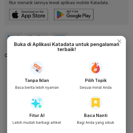
fitur menarik lainnya lewat aplikasi mobile Katadata.
#Ahok
#Ibu Kota
#PDIP
×
Buka di Aplikasi Katadata untuk pengalaman
terbaik!
CEK JUGA DATA INI
Tanpa Iklan
Pilih Topik
Baca berita lebih nyaman
Sesuai minat Anda
Fitur AI
Baca Nanti
Lebih mudah berbagi artikel
Bagi Anda yang sibuk