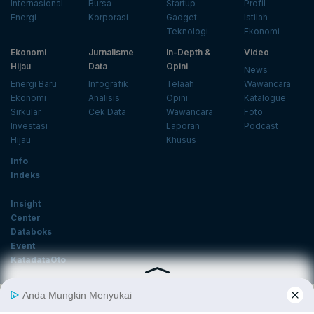
Internasional
Bursa
Startup
Profil
Energi
Korporasi
Gadget
Istilah
Teknologi
Ekonomi
Ekonomi
Jurnalisme
In-Depth &
Video
Hijau
Data
Opini
News
Energi Baru
Infografik
Telaah
Wawancara
Ekonomi
Analisis
Opini
Katalogue
Sirkular
Cek Data
Wawancara
Foto
Investasi
Laporan
Podcast
Hijau
Khusus
Info
Indeks
Insight
Center
Databoks
Event
KatadataOto
Langganan Newsletter