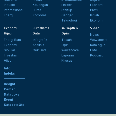
Industri
Keuangan
Fintech
Ekonomi
Internasional
Bursa
Startup
Profil
Energi
Korporasi
Gadget
Istilah
Teknologi
Ekonomi
Ekonomi
Jurnalisme
In-Depth &
Video
Hijau
Data
Opini
News
Energi Baru
Infografik
Telaah
Wawancara
Ekonomi
Analisis
Opini
Katalogue
Sirkular
Cek Data
Wawancara
Foto
Investasi
Laporan
Podcast
Hijau
Khusus
Info
Indeks
Insight
Center
Databoks
Event
KatadataOto