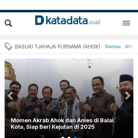
AHOK: Berita Ahok Hari I
BASUKI TJAHAJA PURNAMA (AHOK)
Semua
Artikel
Momen Akrab Ahok dan Anies di Balai
Kota, Siap Beri Kejutan di 2025