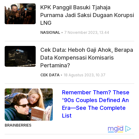
KPK Panggil Basuki Tjahaja
Purnama Jadi Saksi Dugaan Korupsi
LNG
NASIONAL
• 7 November 2023, 13.44
Cek Data: Heboh Gaji Ahok, Berapa
Data Kompensasi Komisaris
Pertamina?
CEK DATA
• 18 Agustus 2023, 10.37
Remember Them? These
'90s Couples Defined An
Era—See The Complete
List
BRAINBERRIES