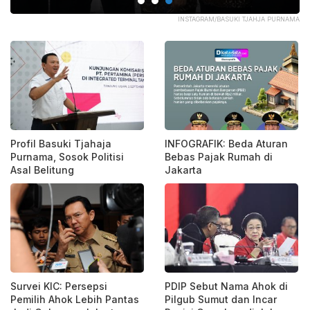
OC.
INSTAGRAM/BASUKI TJAHJA PURNAMA
Profil Basuki Tjahaja
INFOGRAFIK: Beda Aturan
Purnama, Sosok Politisi
Bebas Pajak Rumah di
Asal Belitung
Jakarta
Survei KIC: Persepsi
PDIP Sebut Nama Ahok di
Pemilih Ahok Lebih Pantas
Pilgub Sumut dan Incar