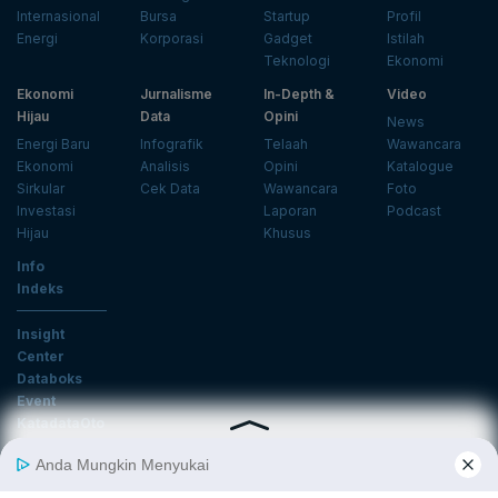
Internasional
Bursa
Startup
Profil
Energi
Korporasi
Gadget
Istilah
Teknologi
Ekonomi
Ekonomi
Jurnalisme
In-Depth &
Video
Hijau
Data
Opini
News
Energi Baru
Infografik
Telaah
Wawancara
Ekonomi
Analisis
Opini
Katalogue
Sirkular
Cek Data
Wawancara
Foto
Investasi
Laporan
Podcast
Hijau
Khusus
Info
Indeks
Insight
Center
Databoks
Event
KatadataOto
Langganan Newsletter