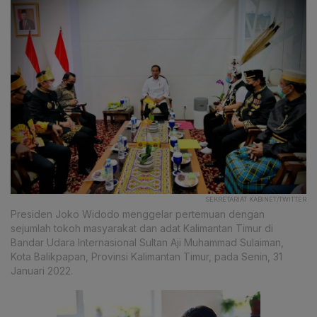
SEKRETARIAT KABINET/TWITTER
Presiden Joko Widodo menggelar pertemuan dengan
sejumlah tokoh masyarakat dan adat Kalimantan Timur di
Bandar Udara Internasional Sultan Aji Muhammad Sulaiman,
Kota Balikpapan, Provinsi Kalimantan Timur, pada Senin, 31
Januari 2022.