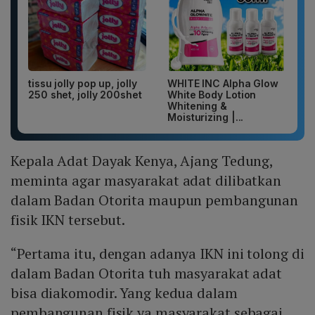
tissu jolly pop up, jolly
WHITE INC Alpha Glow
250 shet, jolly 200shet
White Body Lotion
Whitening &
Moisturizing |...
Kepala Adat Dayak Kenya, Ajang Tedung,
meminta agar masyarakat adat dilibatkan
dalam Badan Otorita maupun pembangunan
fisik IKN tersebut.
“Pertama itu, dengan adanya IKN ini tolong di
dalam Badan Otorita tuh masyarakat adat
bisa diakomodir. Yang kedua dalam
pembangunan fisik ya masyarakat sebagai