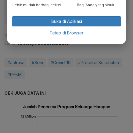
fitur menarik lainnya lewat aplikasi mobile Katadata.
Lebih mudah berbagi artikel
Bagi Anda yang sibuk
Buka di Aplikasi
Tetap di Browser
Reporter:
Rizky Alika
Editor:
Ameidyo Daud Nasution
#Jokowi
#Seni
#Covid-19
#Protokol Kesehatan
#PPKM
CEK JUGA DATA INI