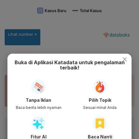
×
Buka di Aplikasi Katadata untuk pengalaman
terbaik!
BACA JUGA
Aturan Lengkap PPKM Level 3: WFO 25%,
Sekolah PTM Maksimal 50%
Tanpa Iklan
Pilih Topik
Baca berita lebih nyaman
Sesuai minat Anda
Baca artikel ini lewat aplikasi mobile.
Dapatkan pengalaman membaca lebih nyaman dan nikmati
Fitur AI
Baca Nanti