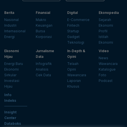
Berita
Finansial
Digital
Ekonopedia
Nasional
Makro
E-Commerce
Sejarah
Industri
Keuangan
Fintech
Ekonomi
Internasional
Bursa
Startup
Profil
Energi
Korporasi
Gadget
Istilah
Teknologi
Ekonomi
Ekonomi
Jurnalisme
In-Depth &
Video
Hijau
Data
Opini
News
Energi Baru
Infografik
Telaah
Wawancara
Ekonomi
Analisis
Opini
Katalogue
Sirkular
Cek Data
Wawancara
Foto
Investasi
Laporan
Podcast
Hijau
Khusus
Info
Indeks
Insight
Center
Databoks