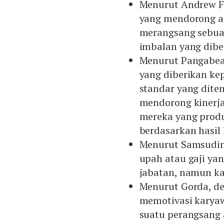
Menurut Andrew F. 
yang mendorong a
merangsang sebuah
imbalan yang dibe
Menurut Pangabean
yang diberikan ke
standar yang dit
mendorong kinerja
mereka yang produ
berdasarkan hasil 
Menurut Samsudin,
upah atau gaji ya
jabatan, namun ka
Menurut Gorda, def
memotivasi karyaw
suatu perangsang