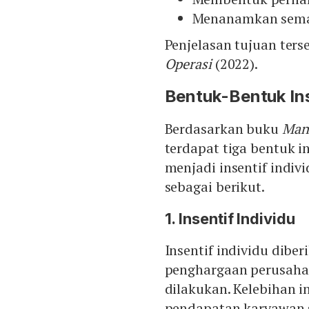
Menanamkan seman
Penjelasan tujuan ter
Operasi
(2022).
Bentuk-Bentuk Ins
Berdasarkan buku
Man
terdapat tiga bentuk i
menjadi insentif indivi
sebagai berikut.
1. Insentif Individu
Insentif individu dibe
penghargaan perusahaa
dilakukan. Kelebihan i
pendapatan karyawan s