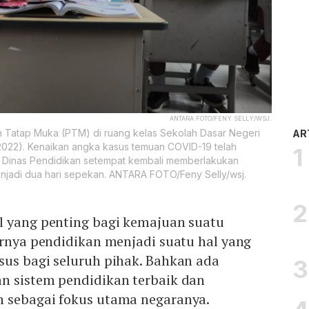
ANTARA FOTO/FENY SELLY/WSJ.
 Tatap Muka (PTM) di ruang kelas Sekolah Dasar Negeri
AR
2022). Kenaikan angka kasus temuan COVID-19 telah
 Dinas Pendidikan setempat kembali memberlakukan
njadi dua hari sepekan. ANTARA FOTO/Feny Selly/wsj.
l yang penting bagi kemajuan suatu
irnya pendidikan menjadi suatu hal yang
sus bagi seluruh pihak. Bahkan ada
n sistem pendidikan terbaik dan
 sebagai fokus utama negaranya.