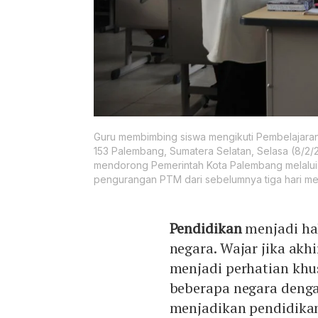
Guru membimbing siswa mengikuti Pembelajaran
153 Palembang, Sumatera Selatan, Selasa (8/2/
mendorong Pemerintah Kota Palembang melalui
pengurangan PTM dari sebelumnya tiga hari me
Pendidikan
menjadi ha
negara. Wajar jika akh
menjadi perhatian khu
beberapa negara denga
menjadikan pendidikan