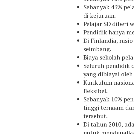
Sebanyak 43% pela
di kejuruan.
Pelajar SD diberi 
Pendidik hanya me
Di Finlandia, rasi
seimbang.
Biaya sekolah pela
Seluruh pendidik d
yang dibiayai oleh
Kurikulum nasiona
fleksibel.
Sebanyak 10% pend
tinggi ternaam dan
tersebut.
Di tahun 2010, ad
untuk mendapatkan