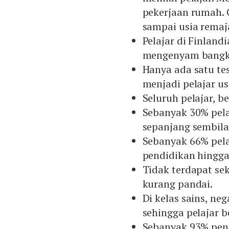
pekerjaan rumah. C
sampai usia remaj
Pelajar di Finlan
mengenyam bangk
Hanya ada satu tes
menjadi pelajar us
Seluruh pelajar, be
Sebanyak 30% pela
sepanjang sembila
Sebanyak 66% pel
pendidikan hingga
Tidak terdapat se
kurang pandai.
Di kelas sains, ne
sehingga pelajar b
Sebanyak 93% pend