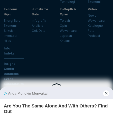
Teknologi
Ekonomi
Ekonomi
Jurnalisme
In-Depth &
Video
Hijau
Data
Opini
News
Energi Baru
Infografik
Telaah
Wawancara
Ekonomi
Analisis
Opini
Katalogue
Sirkular
Cek Data
Wawancara
Foto
Investasi
Laporan
Podcast
Hijau
Khusus
Info
Indeks
Insight
Center
Databoks
Event
KatadataOto
Langganan Newsletter
Email
Daftar