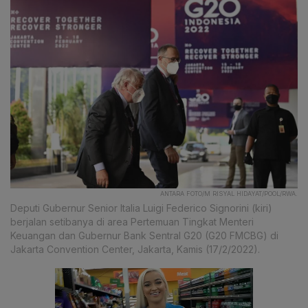
ANTARA FOTO/M RISYAL HIDAYAT/POOL/RWA.
Deputi Gubernur Senior Italia Luigi Federico Signorini (kiri)
berjalan setibanya di area Pertemuan Tingkat Menteri
Keuangan dan Gubernur Bank Sentral G20 (G20 FMCBG) di
Jakarta Convention Center, Jakarta, Kamis (17/2/2022).