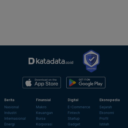
Berita
Finansial
Digital
Ekonopedia
Nasional
Makro
E-Commerce
Sejarah
Industri
Keuangan
Fintech
Ekonomi
Internasional
Bursa
Startup
Profil
Energi
Korporasi
Gadget
Istilah