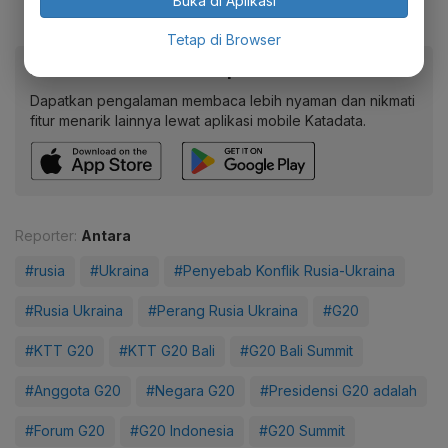
Buka di Aplikasi
Tetap di Browser
Baca artikel ini lewat aplikasi mobile.
Dapatkan pengalaman membaca lebih nyaman dan nikmati
fitur menarik lainnya lewat aplikasi mobile Katadata.
Reporter:
Antara
#rusia
#Ukraina
#Penyebab Konflik Rusia-Ukraina
#Rusia Ukraina
#Perang Rusia Ukraina
#G20
#KTT G20
#KTT G20 Bali
#G20 Bali Summit
#Anggota G20
#Negara G20
#Presidensi G20 adalah
#Forum G20
#G20 Indonesia
#G20 Summit