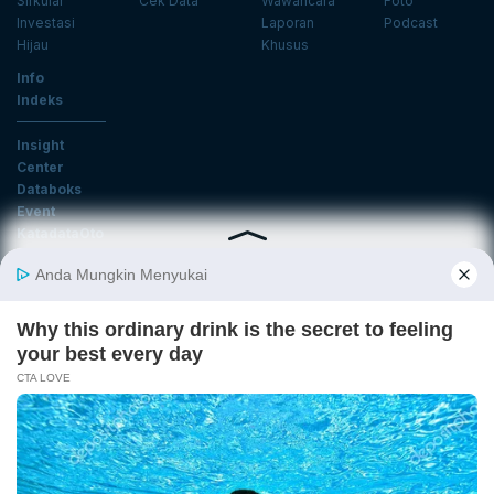
Sirkular
Cek Data
Wawancara
Foto
Investasi
Laporan
Podcast
Hijau
Khusus
Info
Indeks
Insight
Center
Databoks
Event
KatadataOto
Langganan Newsletter
Email
Daftar
Ikuti Kami
Tentang Katadata
Advertising
Karier
Pedoman Media Siber