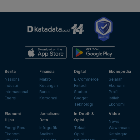
Berita
Finansial
Digital
Ekonopedia
Nasional
Makro
E-Commerce
Sejarah
Industri
Keuangan
Fintech
Ekonomi
Internasional
Bursa
Startup
Profil
Energi
Korporasi
Gadget
Istilah
Teknologi
Ekonomi
Ekonomi
Jurnalisme
In-Depth &
Video
Hijau
Data
Opini
News
Energi Baru
Infografik
Telaah
Wawancara
Ekonomi
Analisis
Opini
Katalogue