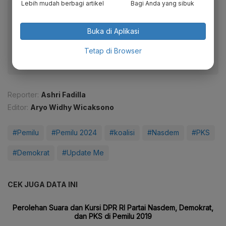
Lebih mudah berbagi artikel
Bagi Anda yang sibuk
Baca artikel ini lewat aplikasi mobile.
Dapatkan pengalaman membaca lebih nyaman dan nikmati
Buka di Aplikasi
fitur menarik lainnya lewat aplikasi mobile Katadata.
Tetap di Browser
Reporter:
Ashri Fadilla
Editor:
Aryo Widhy Wicaksono
#Pemilu
#Pemilu 2024
#koalisi
#Nasdem
#PKS
#Demokrat
#Update Me
CEK JUGA DATA INI