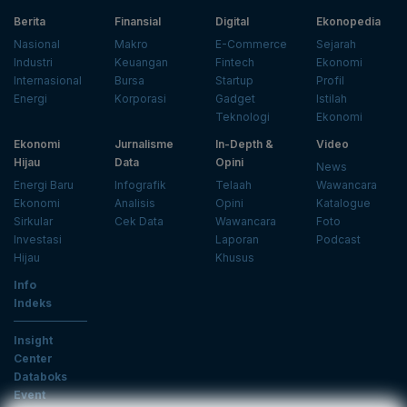
Berita
Finansial
Digital
Ekonopedia
Nasional
Makro
E-Commerce
Sejarah
Industri
Keuangan
Fintech
Ekonomi
Internasional
Bursa
Startup
Profil
Energi
Korporasi
Gadget
Istilah
Teknologi
Ekonomi
Ekonomi
Jurnalisme
In-Depth &
Video
Hijau
Data
Opini
News
Energi Baru
Infografik
Telaah
Wawancara
Ekonomi
Analisis
Opini
Katalogue
Sirkular
Cek Data
Wawancara
Foto
Investasi
Laporan
Podcast
Hijau
Khusus
Info
Indeks
Insight
Center
Databoks
Event