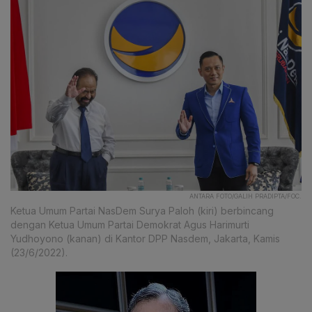
ANTARA FOTO/GALIH PRADIPTA/FOC.
Ketua Umum Partai NasDem Surya Paloh (kiri) berbincang
dengan Ketua Umum Partai Demokrat Agus Harimurti
Yudhoyono (kanan) di Kantor DPP Nasdem, Jakarta, Kamis
(23/6/2022).