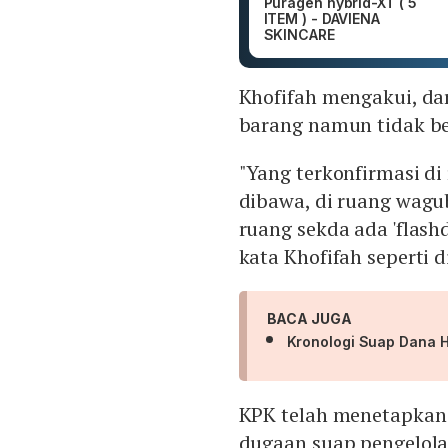
Puragen hybrid-XT ( 5
ITEM ) - DAVIENA
SKINCARE
Khofifah mengakui, d
barang namun tidak b
"Yang terkonfirmasi d
dibawa, di ruang wagu
ruang sekda ada 'flashd
kata Khofifah seperti d
BACA JUGA
Kronologi Suap Dana H
KPK telah menetapkan 
dugaan suap pengelola