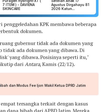
Puragen hybright-XT (
Setelan Anak 17
7 ITEM ) - DAVIENA
Agustus Dirgahayu 81
SKINCARE
2026 Katun...
ari penggeledahan KPK membawa beberapa
erbentuk dokumen.
i ruang gubernur tidak ada dokumen yang
b tidak ada dokumen yang dibawa. Di
isk' yang dibawa. Posisinya seperti itu,"
ikutip dari
Antara
, Kamis (22/12).
ibah dan Modus Fee Ijon Wakil Ketua DPRD Jatim
empat tersangka terkait dengan kasus
an dana hibah dari APBD Jatim. Mereka