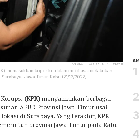
AR
ANTARA FOTO/DIDIK SUHARTONO/YU
KPK) memasukkan koper ke dalam mobil usai melakukan
 Surabaya, Jawa Timur, Rabu (21/12/2022).
 Korupsi
(KPK)
mengamankan berbagai
sunan APBD Provinsi Jawa Timur usai
okasi di Surabaya. Yang terakhir, KPK
merintah provinsi Jawa Timur pada Rabu