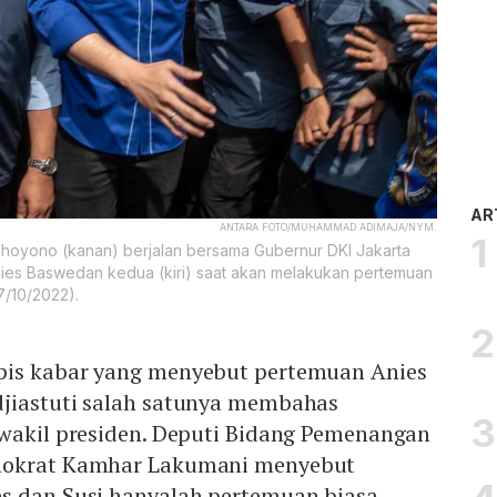
AR
ANTARA FOTO/MUHAMMAD ADIMAJA/NYM.
dhoyono (kanan) berjalan bersama Gubernur DKI Jakarta
nies Baswedan kedua (kiri) saat akan melakukan pertemuan
7/10/2022).
pis kabar yang menyebut pertemuan Anies
jiastuti salah satunya membahas
 wakil presiden. Deputi Bidang Pemenangan
mokrat Kamhar Lakumani menyebut
s dan Susi hanyalah pertemuan biasa