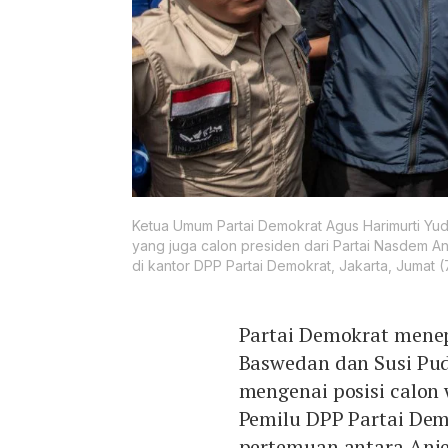
Ketua Umum Partai Demokrat Agus Harimurti Yu
yang juga calon presiden dari Partai Nasdem A
di kantor DPP Partai Demokrat, Jakarta, Jumat (
Partai Demokrat mene
Baswedan dan Susi Pud
mengenai posisi calon
Pemilu DPP Partai De
pertemuan antara Anie