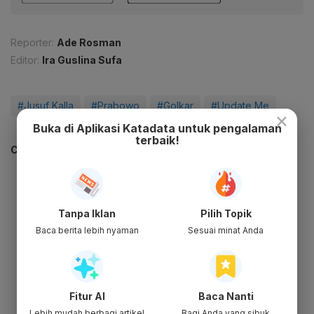
Reporter:
Ade Rosman
Editor:
Ira Guslina Sufa
#Jusuf Kalla
#Prabowo
#Golkar
#Update Me
×
Buka di Aplikasi Katadata untuk pengalaman
terbaik!
CEK JUGA DATA INI
Tanpa Iklan
Pilih Topik
Baca berita lebih nyaman
Sesuai minat Anda
Fitur AI
Baca Nanti
Lebih mudah berbagi artikel
Bagi Anda yang sibuk