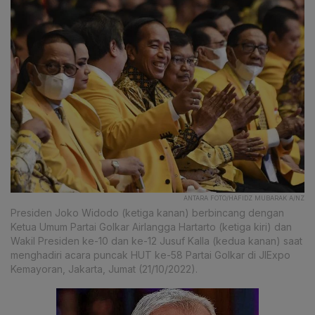
ANTARA FOTO/HAFIDZ MUBARAK A/NZ
Presiden Joko Widodo (ketiga kanan) berbincang dengan
Ketua Umum Partai Golkar Airlangga Hartarto (ketiga kiri) dan
Wakil Presiden ke-10 dan ke-12 Jusuf Kalla (kedua kanan) saat
menghadiri acara puncak HUT ke-58 Partai Golkar di JIExpo
Kemayoran, Jakarta, Jumat (21/10/2022).