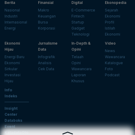
Berita
Finansial
Digital
Ekonopedia
Nasional
Makro
E-Commerce
Sejarah
Industri
Keuangan
Fintech
Ekonomi
Internasional
Bursa
Startup
Profil
Energi
Korporasi
Gadget
Istilah
Teknologi
Ekonomi
Ekonomi
Jurnalisme
In-Depth &
Video
Hijau
Data
Opini
News
Energi Baru
Infografik
Telaah
Wawancara
Ekonomi
Analisis
Opini
Katalogue
Sirkular
Cek Data
Wawancara
Foto
Investasi
Laporan
Podcast
Hijau
Khusus
Info
Indeks
Insight
Center
Databoks
Event
KatadataOto