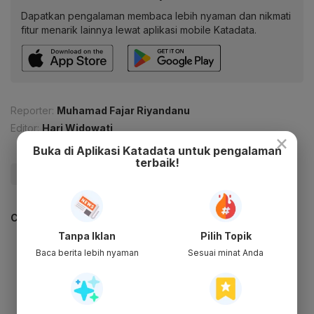
Dapatkan pengalaman membaca lebih nyaman dan nikmati
fitur menarik lainnya lewat aplikasi mobile Katadata.
Reporter:
Muhamad Fajar Riyandanu
Editor:
Hari Widowati
×
Buka di Aplikasi Katadata untuk pengalaman
terbaik!
#Jokowi
#Food Estate
#KEK
#Update Me
CEK JUGA DATA INI
Tanpa Iklan
Pilih Topik
Baca berita lebih nyaman
Sesuai minat Anda