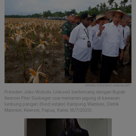
ANTARA FOTO/SAKTI KARURU/SPT.
Presiden Joko Widodo (Jokowi) berbincang dengan Bupati
Keerom Piter Gusbager usai memanen jagung di kawasan
lumbung pangan (food estate) Kampung Wambes, Distrik
Mannem, Keerom, Papua, Kamis (6/7/2023).