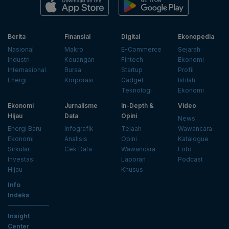
Berita
Finansial
Digital
Ekonopedia
Nasional
Makro
E-Commerce
Sejarah
Industri
Keuangan
Fintech
Ekonomi
Internasional
Bursa
Startup
Profil
Energi
Korporasi
Gadget
Istilah
Teknologi
Ekonomi
Ekonomi
Jurnalisme
In-Depth &
Video
Hijau
Data
Opini
News
Energi Baru
Infografik
Telaah
Wawancara
Ekonomi
Analisis
Opini
Katalogue
Sirkular
Cek Data
Wawancara
Foto
Investasi
Laporan
Podcast
Hijau
Khusus
Info
Indeks
Insight
Center