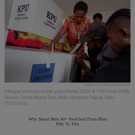
ANTARA FOTO/SAKTI KARURU/TOM.
Petugas menbuka kotak suara Pemilu 2024 di TPS Pasar PLBN
Skouw, Distrik Muara Tami, Kota Jayapura, Papua, Rabu
(14/2/2024).