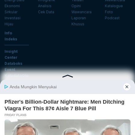
Ekonomi
Analisis
Opini
Katalogue
Sirkular
Cek Data
Wawancara
Foto
Investasi
Laporan
Podcast
Hijau
Khusus
Info
Indeks
Insight
Center
Databoks
Event
KatadataOto
Langganan Newsletter
Email
Daftar
Ikuti Kami