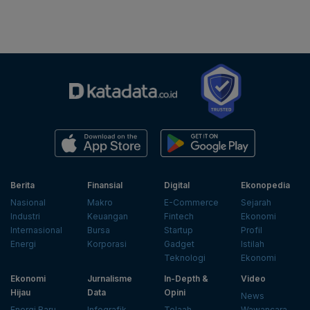
Berita
Finansial
Digital
Ekonopedia
Nasional
Makro
E-Commerce
Sejarah
Industri
Keuangan
Fintech
Ekonomi
Internasional
Bursa
Startup
Profil
Energi
Korporasi
Gadget
Istilah
Teknologi
Ekonomi
Ekonomi
Jurnalisme
In-Depth &
Video
Hijau
Data
Opini
News
Energi Baru
Infografik
Telaah
Wawancara