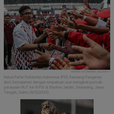
ANTARA FOTO/MAKNA ZAEZAR/YU
Ketua Partai Solidaritas Indonesia (PSI) Kaesang Pangarep
(kiri) bersalaman dengan simpatisan usai mengikuti puncak
perayaan HUT ke-9 PSI di Stadion Jatidiri, Semarang, Jawa
Tengah, Sabtu (9/12/2023).