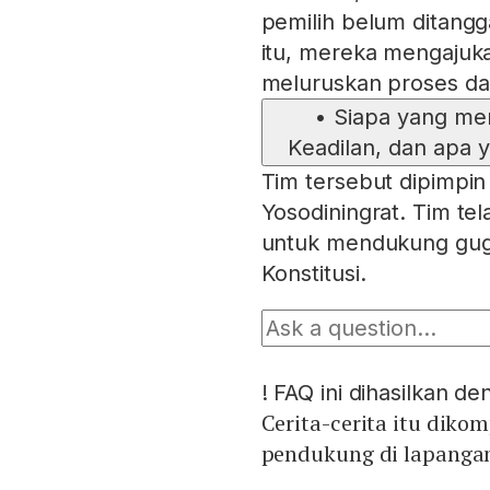
pemilih belum ditang
itu, mereka mengajuk
meluruskan proses d
•
Siapa yang me
Keadilan, dan apa y
Tim tersebut dipimpi
Yosodiningrat. Tim te
untuk mendukung gug
Konstitusi.
!
FAQ ini dihasilkan d
Cerita-cerita itu diko
pendukung di lapangan.