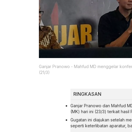
Ganjar Pranowo - Mahfud MD menggelar konfere
(21/3)
RINGKASAN
Ganjar Pranowo dan Mahfud MD
(MK) hari ini (23/3) terkait hasil
Gugatan ini diajukan setelah m
seperti keterlibatan aparatur, ba