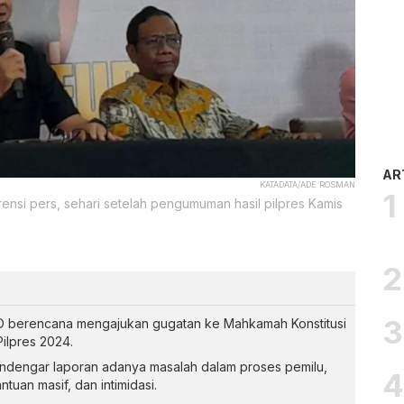
AR
KATADATA/ADE ROSMAN
nsi pers, sehari setelah pengumuman hasil pilpres Kamis
 berencana mengajukan gugatan ke Mahkamah Konstitusi
 Pilpres 2024.
endengar laporan adanya masalah dalam proses pemilu,
ntuan masif, dan intimidasi.