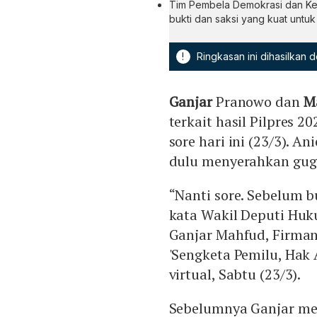
Tim Pembela Demokrasi dan Kea
bukti dan saksi yang kuat untu
!
Ringkasan ini dihasilkan
Ganjar
Pranowo dan
M
terkait hasil Pilpres 
sore hari ini (23/3). 
dulu menyerahkan guga
“Nanti sore. Sebelum b
kata Wakil Deputi Hu
Ganjar Mahfud, Firman 
'Sengketa Pemilu, Hak 
virtual, Sabtu (23/3).
Sebelumnya Ganjar me