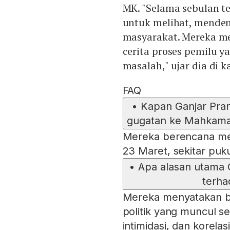
MK. "Selama sebulan t
untuk melihat, mende
masyarakat. Mereka m
cerita proses pemilu y
masalah," ujar dia di 
FAQ
•
Kapan Ganjar Pr
gugatan ke Mahkamah 
Mereka berencana men
23 Maret, sekitar puk
•
Apa alasan utama
terha
Mereka menyatakan b
politik yang muncul se
intimidasi, dan korela