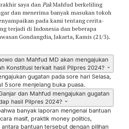
erakhir saya dan
Pak
Mahfud berkeliling
ngar dan menerima banyak masukan tokoh
enyampaikan pada kami tentang cerita-
ang terjadi di Indonesia dan beberapa
kawasan Gondangdia, Jakarta, Kamis (21/3).
anowo dan Mahfud MD akan mengajukan
Konstitusi terkait hasil Pilpres 2024?
gajukan gugatan pada sore hari Selasa,
ul 5 sore menjelang buka puasa.
 Ganjar dan Mahfud mengajukan gugatan
dap hasil Pilpres 2024?
ahwa banyak laporan mengenai bantuan
cara masif, praktik money politics,
si antara bantuan tersebut dengan pilihan