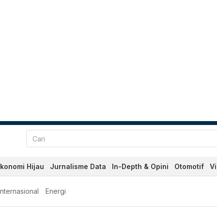
konomi Hijau
Jurnalisme Data
In-Depth & Opini
Otomotif
V
Internasional
Energi