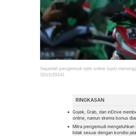
Sejumlah pengemudi ojek online (ojol) menungg
(20/3/2024).
RINGKASAN
Gojek, Grab, dan inDrive membe
online, namun skema bonus dia
Mitra pengemudi mengeluhkan 
tidak sesuai dengan kondisi jal