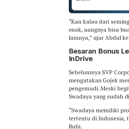
“Kan kalau dari semin
enak, uangnya bisa bu
lainnya,” ujar Abdul 
Besaran Bonus Leb
InDrive
Sebelumnya SVP Corpo
mengatakan Gojek mem
pengemudi. Meski beg
Swadaya yang sudah di
“Swadaya memiliki p
tertentu di Indonesia,
Rubi.